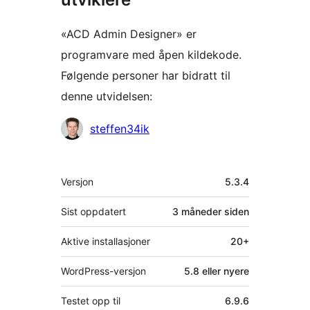
«ACD Admin Designer» er
programvare med åpen kildekode.
Følgende personer har bidratt til
denne utvidelsen:
Bidragsytere
steffen34ik
Meta
Versjon
5.3.4
Sist oppdatert
3 måneder
siden
Aktive installasjoner
20+
WordPress-versjon
5.8 eller nyere
Testet opp til
6.9.6