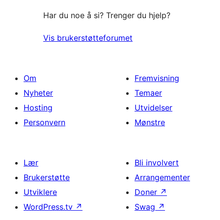
Har du noe å si? Trenger du hjelp?
Vis brukerstøtteforumet
Om
Fremvisning
Nyheter
Temaer
Hosting
Utvidelser
Personvern
Mønstre
Lær
Bli involvert
Brukerstøtte
Arrangementer
Utviklere
Doner
↗
WordPress.tv
↗
Swag
↗