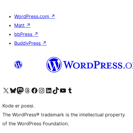
WordPress.com
↗
Matt
↗
bbPress
↗
BuddyPress
↗
Besøk vår konto på X
Visit our Bluesky account
Besøk vår Mastodon-konto
Visit our Threads account
Besøk vår Facebook-side
Besøk vår Instagram-konto
Besøk vår LinkedIn-konto
Visit our TikTok account
Visit our YouTube channel
Visit our Tumblr account
Kode er poesi.
The WordPress® trademark is the intellectual property
of the WordPress Foundation.