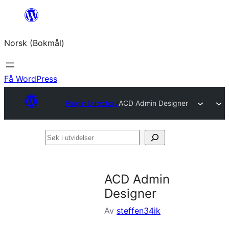
Hopp
til
Norsk (Bokmål)
innhold
Få WordPress
Plugin Directory
ACD Admin Designer
Søk
i
utvidelser
ACD Admin
Designer
Av
steffen34ik