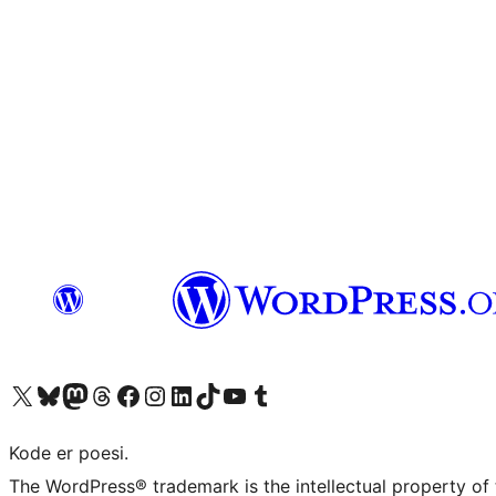
Besøk vår konto på X
Visit our Bluesky account
Besøk vår Mastodon-konto
Visit our Threads account
Besøk vår Facebook-side
Besøk vår Instagram-konto
Besøk vår LinkedIn-konto
Visit our TikTok account
Visit our YouTube channel
Visit our Tumblr account
Kode er poesi.
The WordPress® trademark is the intellectual property of