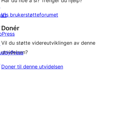
Har du noe å si? Trenger du hjelp?
↗
Vis brukerstøtteforumet
att
↗
Donér
bPress
Vil du støtte videreutviklingen av denne
↗
utvidelsen?
uddyPress
↗
Doner til denne utvidelsen