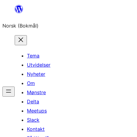
Hopp
til
Norsk (Bokmål)
innhold
Tema
Utvidelser
Nyheter
Om
Mønstre
Delta
Meetups
Slack
Kontakt