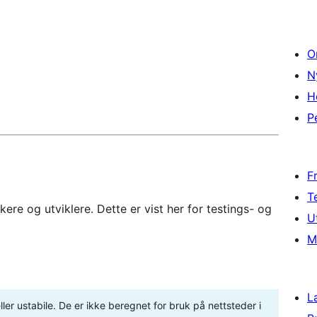
O
N
H
P
F
T
re og utviklere. Dette er vist her for testings- og
U
M
L
ler ustabile. De er ikke beregnet for bruk på nettsteder i