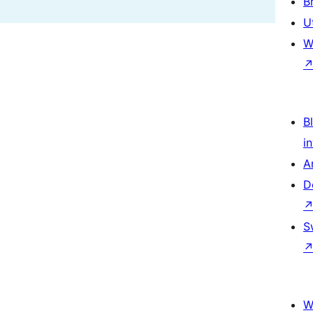
B
U
W
Bl
i
A
D
S
W