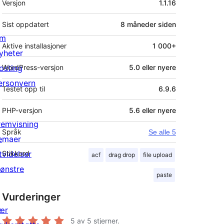
Versjon
1.1.16
Sist oppdatert
8 måneder
siden
m
Aktive installasjoner
1 000+
yheter
osting
WordPress-versjon
5.0 eller nyere
ersonvern
Testet opp til
6.9.6
PHP-versjon
5.6 eller nyere
remvisning
Språk
Se alle 5
emaer
tvidelser
Stikkord
acf
drag drop
file upload
ønstre
paste
Vurderinger
ær
5
av 5 stjerner.