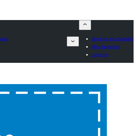
else
Send inn en utvidelse
Mine favoritter
Logg inn