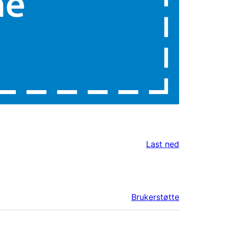
Last ned
Brukerstøtte
Meta