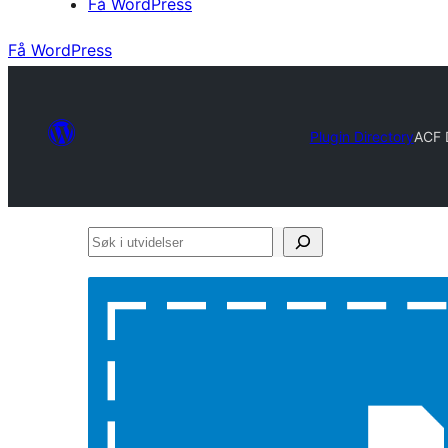
Få WordPress
Få WordPress
Plugin Directory
ACF 
Søk
i
utvidelser