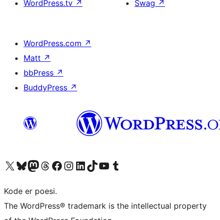
WordPress.tv
↗
Swag
↗
WordPress.com
↗
Matt
↗
bbPress
↗
BuddyPress
↗
Besøk vår konto på X
Visit our Bluesky account
Besøk vår Mastodon-konto
Visit our Threads account
Besøk vår Facebook-side
Besøk vår Instagram-konto
Besøk vår LinkedIn-konto
Visit our TikTok account
Visit our YouTube channel
Visit our Tumblr account
Kode er poesi.
The WordPress® trademark is the intellectual property