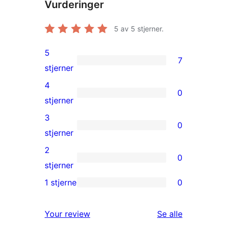
Vurderinger
5
av 5 stjerner.
5
7
7
stjerner
5-
4
0
star
0
stjerner
reviews
4-
3
0
star
0
stjerner
reviews
3-
2
0
star
0
stjerner
reviews
2-
1 stjerne
0
0
star
1-
reviews
omtalene
Your review
Se alle
star