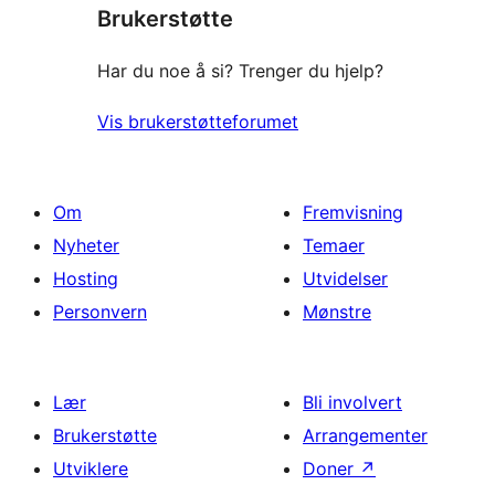
Brukerstøtte
reviews
Har du noe å si? Trenger du hjelp?
Vis brukerstøtteforumet
Om
Fremvisning
Nyheter
Temaer
Hosting
Utvidelser
Personvern
Mønstre
Lær
Bli involvert
Brukerstøtte
Arrangementer
Utviklere
Doner
↗