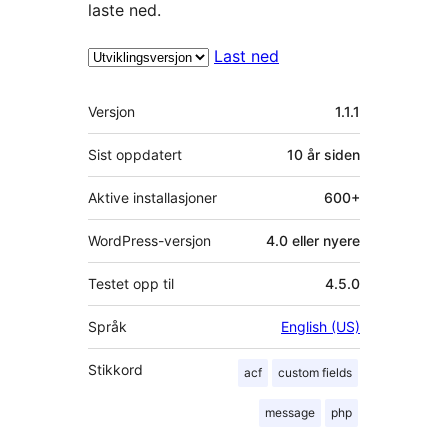
laste ned.
Last ned
Meta
Versjon
1.1.1
Sist oppdatert
10 år
siden
Aktive installasjoner
600+
WordPress-versjon
4.0 eller nyere
Testet opp til
4.5.0
Språk
English (US)
Stikkord
acf
custom fields
message
php