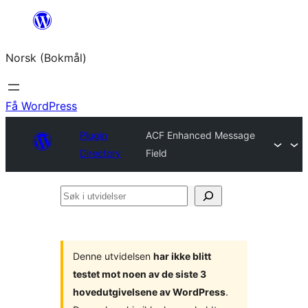
Hopp
til
Norsk (Bokmål)
innhold
Få WordPress
Plugin
ACF Enhanced Message
Directory
Field
Søk
i
utvidelser
Denne utvidelsen
har ikke blitt
testet mot noen av de siste 3
hovedutgivelsene av WordPress
.