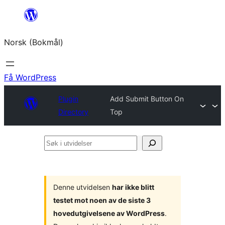
Hopp
til
Norsk (Bokmål)
innhold
Få WordPress
Plugin
Add Submit Button On
Directory
Top
Søk
i
utvidelser
Denne utvidelsen
har ikke blitt
testet mot noen av de siste 3
hovedutgivelsene av WordPress
.