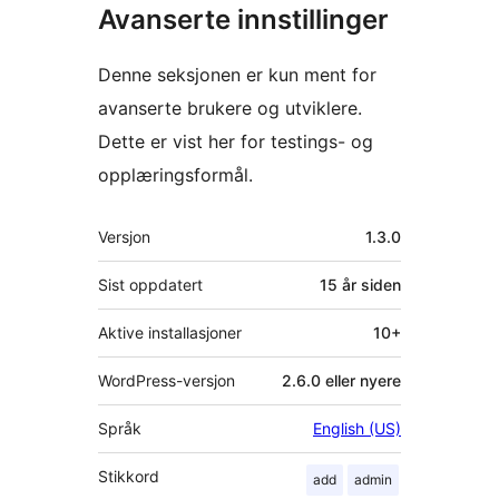
Avanserte innstillinger
Denne seksjonen er kun ment for
avanserte brukere og utviklere.
Dette er vist her for testings- og
opplæringsformål.
Meta
Versjon
1.3.0
Sist oppdatert
15 år
siden
Aktive installasjoner
10+
WordPress-versjon
2.6.0 eller nyere
Språk
English (US)
Stikkord
add
admin