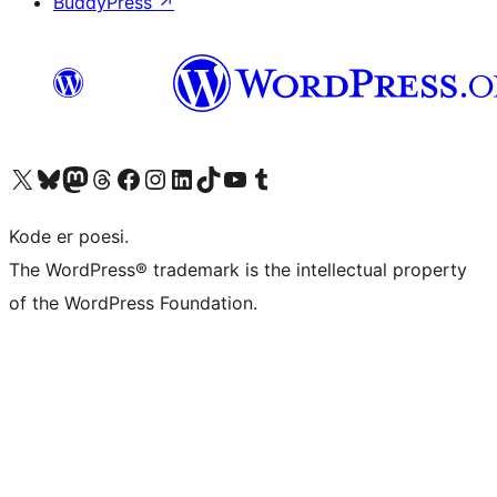
BuddyPress
↗
Besøk vår konto på X
Visit our Bluesky account
Besøk vår Mastodon-konto
Visit our Threads account
Besøk vår Facebook-side
Besøk vår Instagram-konto
Besøk vår LinkedIn-konto
Visit our TikTok account
Visit our YouTube channel
Visit our Tumblr account
Kode er poesi.
The WordPress® trademark is the intellectual property
of the WordPress Foundation.