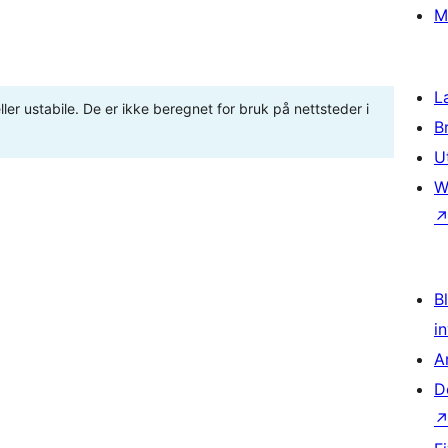
M
L
ler ustabile. De er ikke beregnet for bruk på nettsteder i
B
U
W
Bl
i
A
D