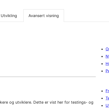
Utvikling
Avansert visning
O
N
H
P
F
T
re og utviklere. Dette er vist her for testings- og
U