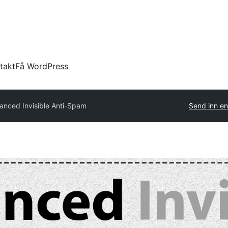
takt
Få WordPress
anced Invisible Anti-Spam
Send inn en