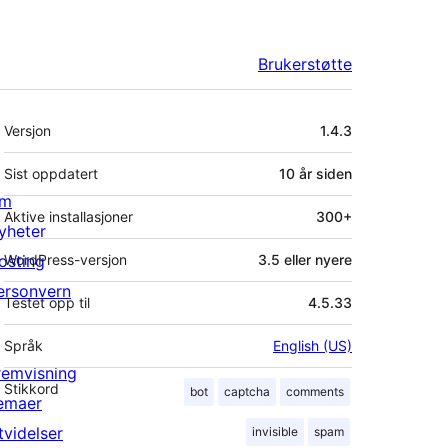
Brukerstøtte
Meta
Versjon
1.4.3
Sist oppdatert
10 år
siden
m
Aktive installasjoner
300+
yheter
osting
WordPress-versjon
3.5 eller nyere
ersonvern
Testet opp til
4.5.33
Språk
English (US)
remvisning
Stikkord
bot
captcha
comments
emaer
tvidelser
invisible
spam