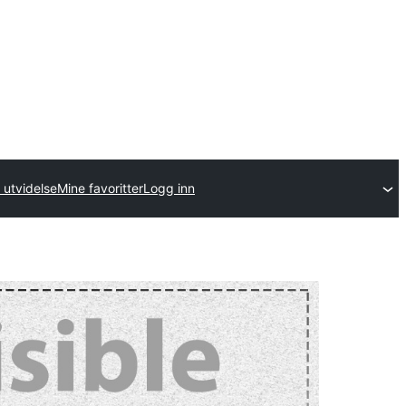
 utvidelse
Mine favoritter
Logg inn