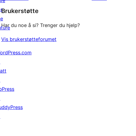
ive
star
or
Brukerstøtte
review
he
Har du noe å si? Trenger du hjelp?
uture
Vis brukerstøtteforumet
ordPress.com
↗
att
↗
bPress
↗
uddyPress
↗