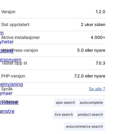
Meta
Versjon
1.2.0
Sist oppdatert
2 uker
siden
m
Aktive installasjoner
4 000+
yheter
osting
WordPress-versjon
5.0 eller nyere
ersonvern
Testet opp til
7.0.3
PHP-versjon
7.2.0 eller nyere
remvisning
Språk
Se alle 7
emaer
tvidelser
Stikkord
ajax search
autocomplete
ønstre
live search
product search
woocommerce search