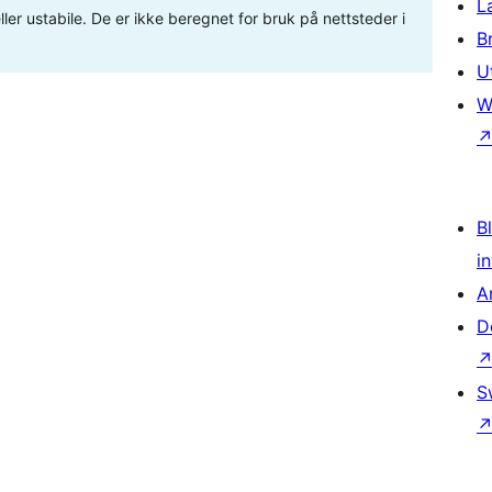
L
ler ustabile. De er ikke beregnet for bruk på nettsteder i
B
U
W
Bl
i
A
D
S