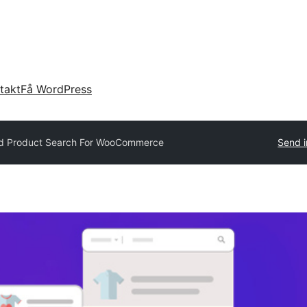
takt
Få WordPress
d Product Search For WooCommerce
Send i