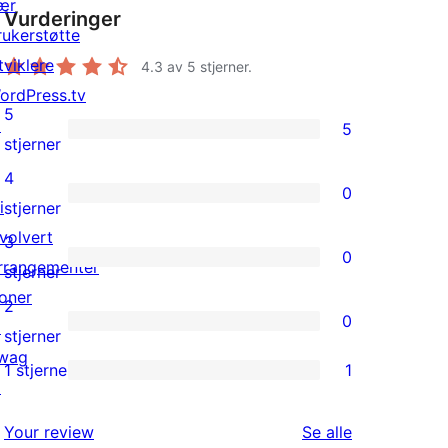
ær
Vurderinger
rukerstøtte
tviklere
4.3
av 5 stjerner.
ordPress.tv
5
↗
5
5
stjerner
5-
4
0
star
0
i
stjerner
reviews
4-
nvolvert
3
0
star
rrangementer
0
stjerner
reviews
oner
3-
2
0
↗
star
0
stjerner
wag
reviews
2-
1 stjerne
1
1
↗
star
1-
reviews
omtalene
Your review
Se alle
star