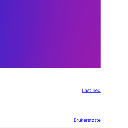
Last ned
Brukerstøtte