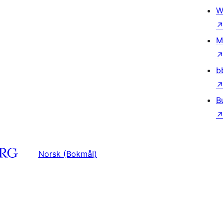
W
M
b
B
Norsk (Bokmål)