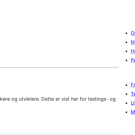
O
N
H
P
F
T
re og utviklere. Dette er vist her for testings- og
U
M