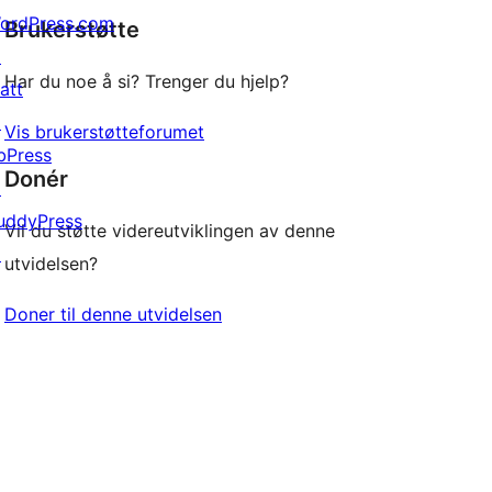
ordPress.com
Brukerstøtte
review
↗
Har du noe å si? Trenger du hjelp?
att
↗
Vis brukerstøtteforumet
bPress
Donér
↗
uddyPress
Vil du støtte videreutviklingen av denne
↗
utvidelsen?
Doner til denne utvidelsen