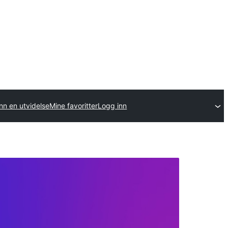
nn en utvidelse
Mine favoritter
Logg inn