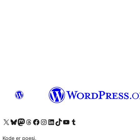
Besøk vår konto på X
Visit our Bluesky account
Besøk vår Mastodon-konto
Visit our Threads account
Besøk vår Facebook-side
Besøk vår Instagram-konto
Besøk vår LinkedIn-konto
Visit our TikTok account
Visit our YouTube channel
Visit our Tumblr account
Kode er poesi.