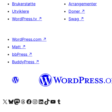
Brukerstøtte
Arrangementer
Utviklere
Doner
↗
WordPress.tv
↗
Swag
↗
WordPress.com
↗
Matt
↗
bbPress
↗
BuddyPress
↗
Besøk vår konto på X
Visit our Bluesky account
Besøk vår Mastodon-konto
Visit our Threads account
Besøk vår Facebook-side
Besøk vår Instagram-konto
Besøk vår LinkedIn-konto
Visit our TikTok account
Visit our YouTube channel
Visit our Tumblr account