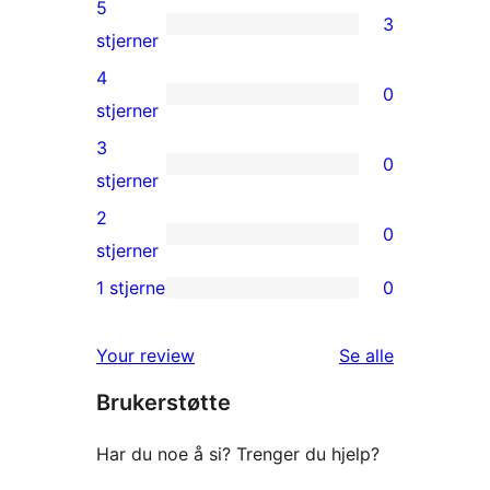
5
3
3
stjerner
5-
4
0
star
0
stjerner
reviews
4-
3
0
star
0
stjerner
reviews
3-
2
0
star
0
stjerner
reviews
2-
1 stjerne
0
0
star
1-
reviews
omtalene
Your review
Se alle
star
Brukerstøtte
reviews
Har du noe å si? Trenger du hjelp?