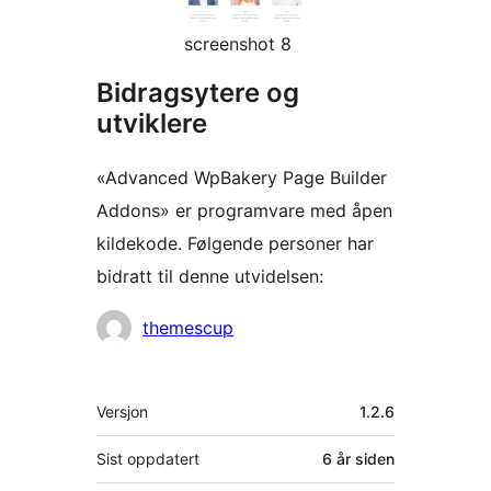
screenshot 8
Bidragsytere og
utviklere
«Advanced WpBakery Page Builder
Addons» er programvare med åpen
kildekode. Følgende personer har
bidratt til denne utvidelsen:
Bidragsytere
themescup
Meta
Versjon
1.2.6
Sist oppdatert
6 år
siden