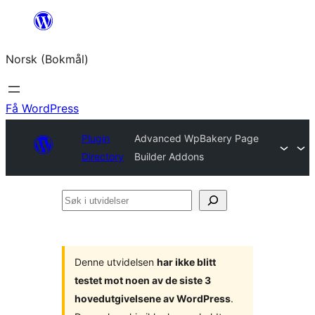
Hopp
til
Norsk (Bokmål)
innhold
Få WordPress
Plugin
Advanced WpBakery Page
Directory
Builder Addons
Søk
i
utvidelser
Denne utvidelsen
har ikke blitt
testet mot noen av de siste 3
hovedutgivelsene av WordPress
.