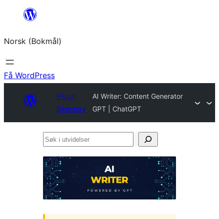
Hopp
til
Norsk (Bokmål)
innhold
Få WordPress
Plugin
AI Writer: Content Generator
Directory
GPT | ChatGPT
Søk
i
utvidelser