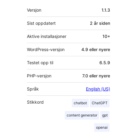
Meta
Versjon
1.1.3
Sist oppdatert
2 år
siden
Aktive installasjoner
10+
WordPress-versjon
4.9 eller nyere
Testet opp til
6.5.9
PHP-versjon
7.0 eller nyere
Språk
English (US)
Stikkord
chatbot
ChatGPT
content generator
gpt
openai