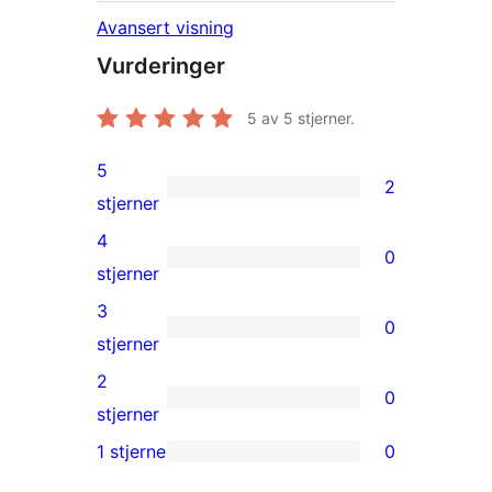
Avansert visning
Vurderinger
5
av 5 stjerner.
5
2
2
stjerner
5-
4
0
star
0
stjerner
reviews
4-
3
0
star
0
stjerner
reviews
3-
2
0
star
0
stjerner
reviews
2-
1 stjerne
0
0
star