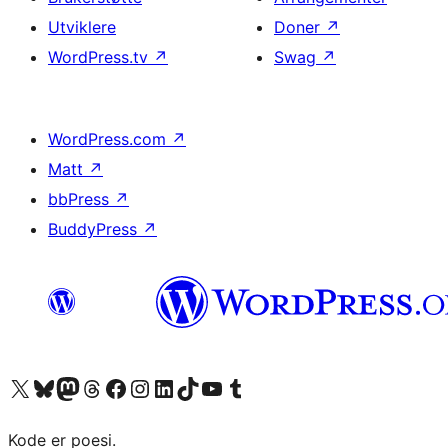
Utviklere
Doner
↗
WordPress.tv
↗
Swag
↗
WordPress.com
↗
Matt
↗
bbPress
↗
BuddyPress
↗
Besøk vår konto på X
Visit our Bluesky account
Besøk vår Mastodon-konto
Visit our Threads account
Besøk vår Facebook-side
Besøk vår Instagram-konto
Besøk vår LinkedIn-konto
Visit our TikTok account
Visit our YouTube channel
Visit our Tumblr account
Kode er poesi.