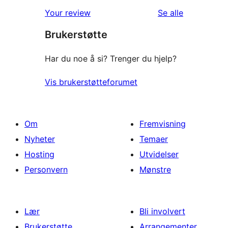
1-
reviews
omtalene
Your review
Se alle
star
Brukerstøtte
reviews
Har du noe å si? Trenger du hjelp?
Vis brukerstøtteforumet
Om
Fremvisning
Nyheter
Temaer
Hosting
Utvidelser
Personvern
Mønstre
Lær
Bli involvert
Brukerstøtte
Arrangementer