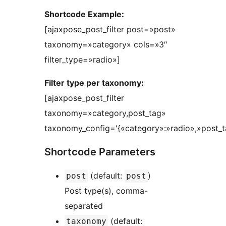
Shortcode Example:
[ajaxpose_post_filter post=»post»
taxonomy=»category» cols=»3″
filter_type=»radio»]
Filter type per taxonomy:
[ajaxpose_post_filter
taxonomy=»category,post_tag»
taxonomy_config='{«category»:»radio»,»post_ta
Shortcode Parameters
(default:
)
post
post
Post type(s), comma-
separated
(default:
taxonomy