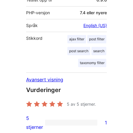
PHP-versjon
7.4 eller nyere
Språk
English (US)
Stikkord
ajax filter
post filter
post search
search
taxonomy filter
Avansert visning
Vurderinger
5
av 5 stjerner.
5
1
1
stjerner