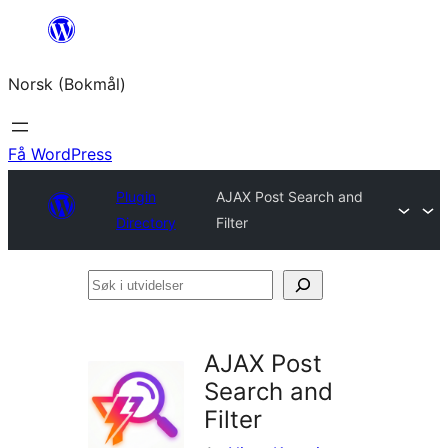
Hopp
til
Norsk (Bokmål)
innhold
Få WordPress
Plugin
AJAX Post Search and
Directory
Filter
Søk
i
utvidelser
AJAX Post
Search and
Filter