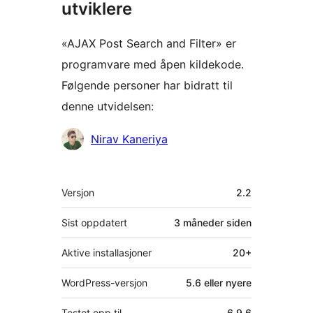
utviklere
«AJAX Post Search and Filter» er
programvare med åpen kildekode.
Følgende personer har bidratt til
denne utvidelsen:
Bidragsytere
Nirav Kaneriya
Meta
Versjon
2.2
Sist oppdatert
3 måneder
siden
Aktive installasjoner
20+
WordPress-versjon
5.6 eller nyere
Testet opp til
6.9.6