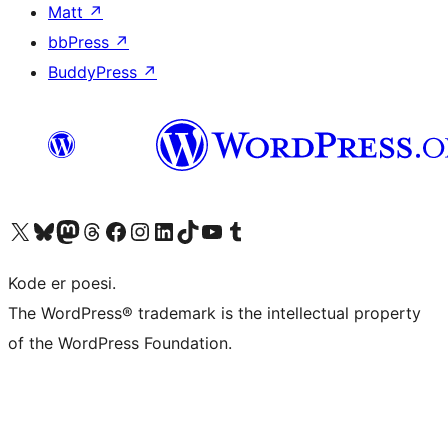
Matt
↗
bbPress
↗
BuddyPress
↗
Besøk vår konto på X
Visit our Bluesky account
Besøk vår Mastodon-konto
Visit our Threads account
Besøk vår Facebook-side
Besøk vår Instagram-konto
Besøk vår LinkedIn-konto
Visit our TikTok account
Visit our YouTube channel
Visit our Tumblr account
Kode er poesi.
The WordPress® trademark is the intellectual property
of the WordPress Foundation.