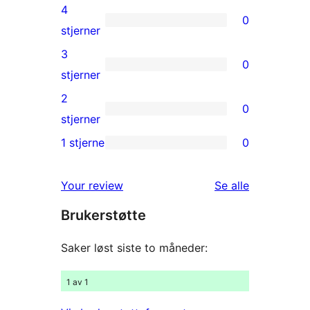
5-
4
0
star
0
stjerner
review
4-
3
0
star
0
stjerner
reviews
3-
2
0
star
0
stjerner
reviews
2-
1 stjerne
0
0
star
1-
reviews
omtalene
Your review
Se alle
star
Brukerstøtte
reviews
Saker løst siste to måneder:
1 av 1