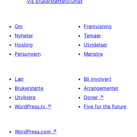
Vis brukerstøtteforumet
Om
Fremvisning
Nyheter
Temaer
Hosting
Utvidelser
Personvern
Mønstre
Lær
Bli involvert
Brukerstøtte
Arrangementer
Utviklere
Doner
↗
WordPress.tv
↗
Five for the Future
WordPress.com
↗