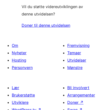
Vil du støtte videreutviklingen av
denne utvidelsen?
Doner til denne utvidelsen
Om
Fremvisning
Nyheter
Temaer
Hosting
Utvidelser
Personvern
Mønstre
Lær
Bli involvert
Brukerstøtte
Arrangementer
Utviklere
Doner
↗
WordPress.tv
↗
Swag
↗