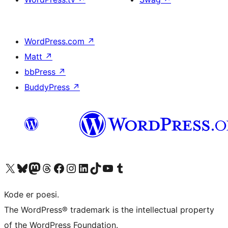
WordPress.com
↗
Matt
↗
bbPress
↗
BuddyPress
↗
Besøk vår konto på X
Visit our Bluesky account
Besøk vår Mastodon-konto
Visit our Threads account
Besøk vår Facebook-side
Besøk vår Instagram-konto
Besøk vår LinkedIn-konto
Visit our TikTok account
Visit our YouTube channel
Visit our Tumblr account
Kode er poesi.
The WordPress® trademark is the intellectual property
of the WordPress Foundation.