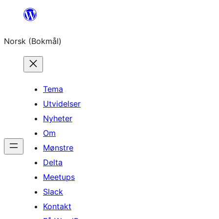
Hopp
til
Norsk (Bokmål)
innhold
Tema
Utvidelser
Nyheter
Om
Mønstre
Delta
Meetups
Slack
Kontakt