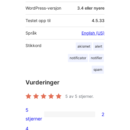
WordPress-versjon
3.4 eller nyere
Testet opp til
4.5.33
Språk
English (US)
Stikkord
akismet
alert
notificator
notifier
spam
Vurderinger
5
av 5 stjerner.
5
2
2
stjerner
5-
4