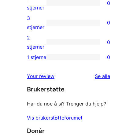
0
star
0
stjerner
reviews
4-
3
0
star
0
stjerner
reviews
3-
2
0
star
0
stjerner
reviews
2-
1 stjerne
0
0
star
1-
reviews
omtalene
Your review
Se alle
star
Brukerstøtte
reviews
Har du noe å si? Trenger du hjelp?
Vis brukerstøtteforumet
Donér