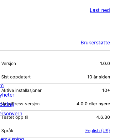
Last ned
Brukerstøtte
Meta
Versjon
1.0.0
Sist oppdatert
10 år
siden
m
Aktive installasjoner
10+
yheter
osting
WordPress-versjon
4.0.0 eller nyere
ersonvern
Testet opp til
4.6.30
Språk
English (US)
remvisning