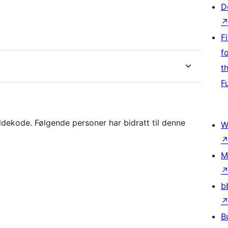
D
F
f
t
F
dekode. Følgende personer har bidratt til denne
W
M
b
B