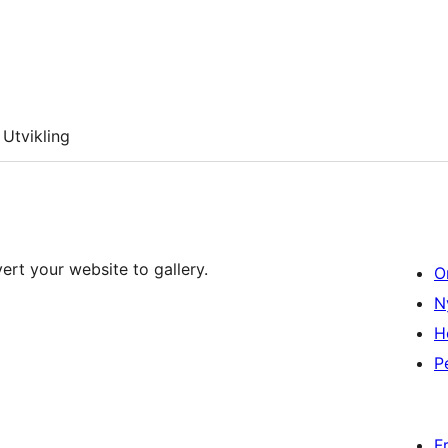
Utvikling
ert your website to gallery.
O
N
H
P
F