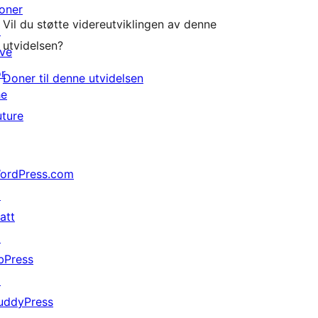
oner
Vil du støtte videreutviklingen av denne
↗
utvidelsen?
ive
or
Doner til denne utvidelsen
he
uture
ordPress.com
↗
att
↗
bPress
↗
uddyPress