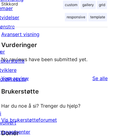
Stikkord
custom
gallery
grid
emaer
tvidelser
responsive
template
ønstre
Avansert visning
Vurderinger
ær
No reviews have been submitted yet.
rukerstøtte
tviklere
omtalene
Your review
Se alle
ordPress.tv
↗
Brukerstøtte
Har du noe å si? Trenger du hjelp?
i
Vis brukerstøtteforumet
nvolvert
rrangementer
Donér