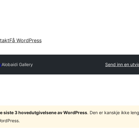
takt
Få WordPress
y
Alobaidi Gallery
Send inn en utvi
v de siste 3 hovedutgivelsene av WordPress
. Den er kanskje ikke leng
WordPress.