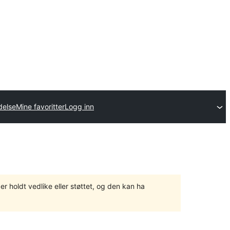
delse
Mine favoritter
Logg inn
er holdt vedlike eller støttet, og den kan ha