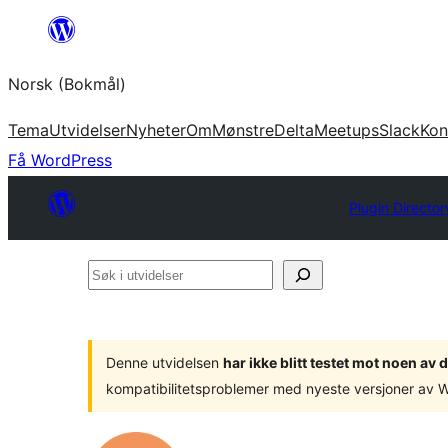
Hopp
til
Norsk (Bokmål)
innhold
Tema
Utvidelser
Nyheter
Om
Mønstre
Delta
Meetups
Slack
Kon
Få WordPress
Plugin Director
Søk
i
utvidelser
Denne utvidelsen
har ikke blitt testet mot noen a
kompatibilitetsproblemer med nyeste versjoner av 