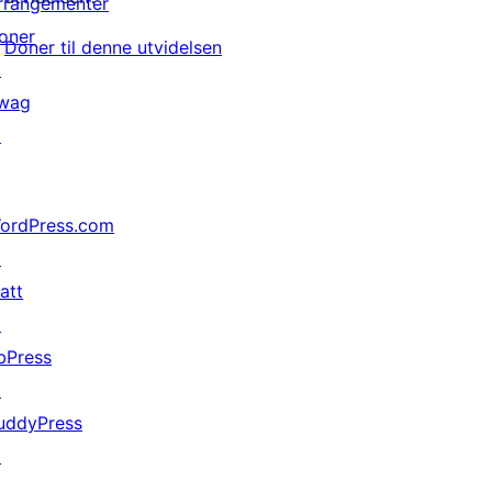
rrangementer
oner
Doner til denne utvidelsen
↗
wag
↗
ordPress.com
↗
att
↗
bPress
↗
uddyPress
↗