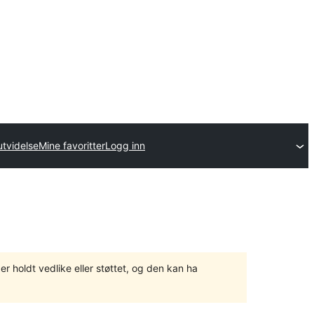
utvidelse
Mine favoritter
Logg inn
er holdt vedlike eller støttet, og den kan ha