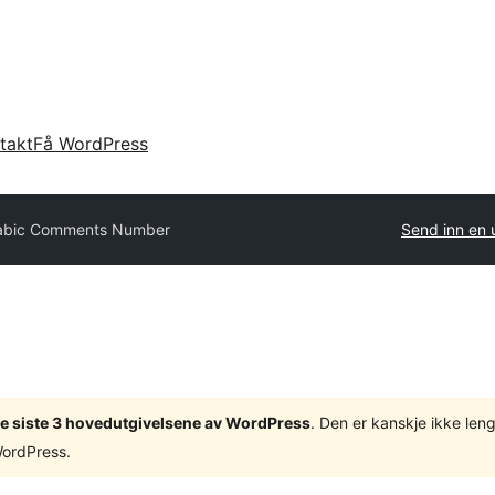
takt
Få WordPress
abic Comments Number
Send inn en 
v de siste 3 hovedutgivelsene av WordPress
. Den er kanskje ikke leng
WordPress.