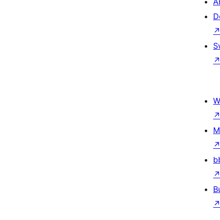
A
D
S
W
M
b
B