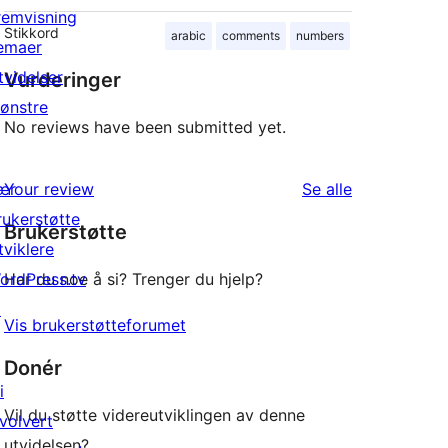
remvisning
Stikkord
arabic
comments
numbers
emaer
tvidelser
Vurderinger
ønstre
No reviews have been submitted yet.
omtalene
ær
Your review
Se alle
rukerstøtte
Brukerstøtte
tviklere
ordPress.tv
Har du noe å si? Trenger du hjelp?
↗
Vis brukerstøtteforumet
Donér
i
Vil du støtte videreutviklingen av denne
nvolvert
utvidelsen?