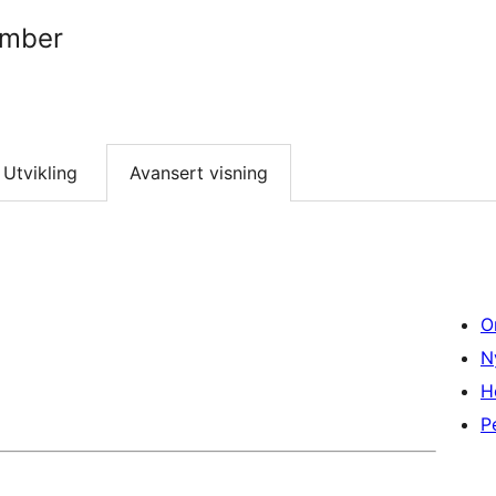
umber
Utvikling
Avansert visning
O
N
H
P