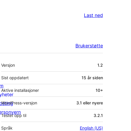
Last ned
Brukerstøtte
Meta
Versjon
1.2
Sist oppdatert
15 år
siden
m
Aktive installasjoner
10+
yheter
osting
WordPress-versjon
3.1 eller nyere
ersonvern
Testet opp til
3.2.1
Språk
English (US)