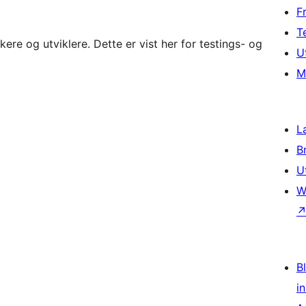
F
T
re og utviklere. Dette er vist her for testings- og
U
M
L
B
U
W
Bl
i