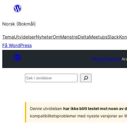
Hopp
til
Norsk (Bokmål)
innhold
Tema
Utvidelser
Nyheter
Om
Mønstre
Delta
Meetups
Slack
Kon
Få WordPress
Plugin Directory
Ar
Søk
i
utvidelser
Denne utvidelsen
har ikke blitt testet mot noen a
kompatibilitetsproblemer med nyeste versjoner av 