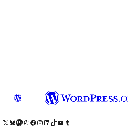
Besøk vår konto på X
Visit our Bluesky account
Besøk vår Mastodon-konto
Visit our Threads account
Besøk vår Facebook-side
Besøk vår Instagram-konto
Besøk vår LinkedIn-konto
Visit our TikTok account
Visit our YouTube channel
Visit our Tumblr account