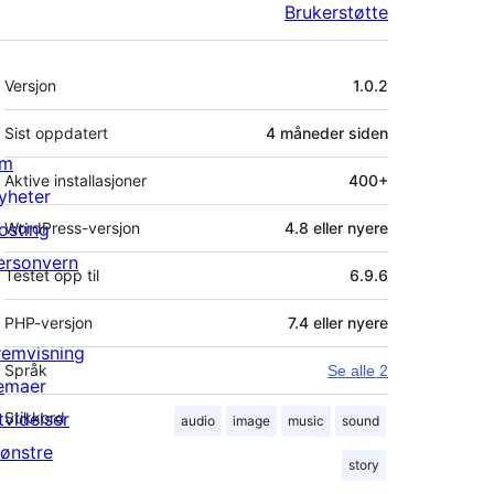
Brukerstøtte
Meta
Versjon
1.0.2
Sist oppdatert
4 måneder
siden
m
Aktive installasjoner
400+
yheter
osting
WordPress-versjon
4.8 eller nyere
ersonvern
Testet opp til
6.9.6
PHP-versjon
7.4 eller nyere
remvisning
Språk
Se alle 2
emaer
tvidelser
Stikkord
audio
image
music
sound
ønstre
story