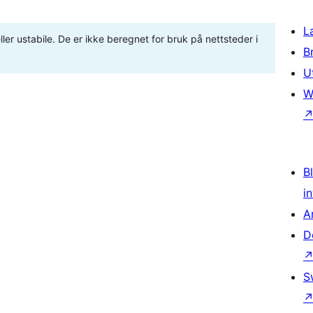
L
ler ustabile. De er ikke beregnet for bruk på nettsteder i
B
U
W
Bl
i
A
D
S