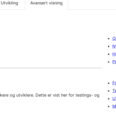
Utvikling
Avansert visning
O
N
H
P
F
T
re og utviklere. Dette er vist her for testings- og
U
M