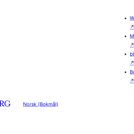
W
M
b
B
Norsk (Bokmål)