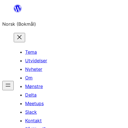
Hopp
til
Norsk (Bokmål)
innhold
Tema
Utvidelser
Nyheter
Om
Mønstre
Delta
Meetups
Slack
Kontakt