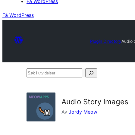
Få WordPress
Få WordPress
Plugin Directory
Audio 
Søk
i
utvidelser
Audio Story Images
Av
Jordy Meow