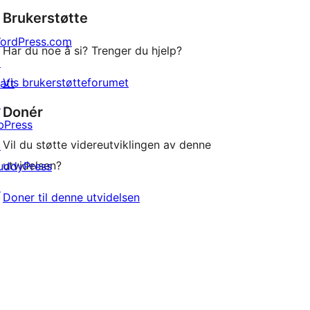
Brukerstøtte
reviews
ordPress.com
Har du noe å si? Trenger du hjelp?
↗
Vis brukerstøtteforumet
att
↗
Donér
bPress
Vil du støtte videreutviklingen av denne
↗
utvidelsen?
uddyPress
↗
Doner til denne utvidelsen