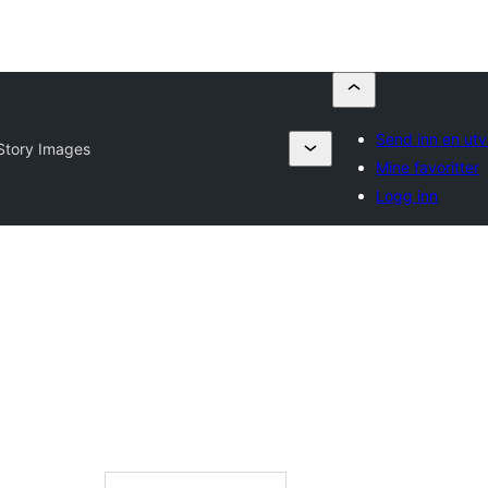
Send inn en utv
Story Images
Mine favoritter
Logg inn