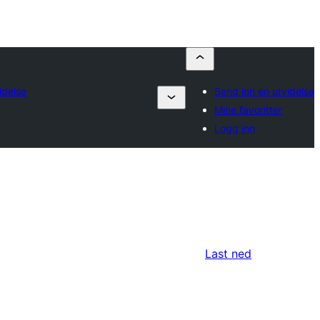
idelse
Send inn en utvidelse
Mine favoritter
Logg inn
Last ned