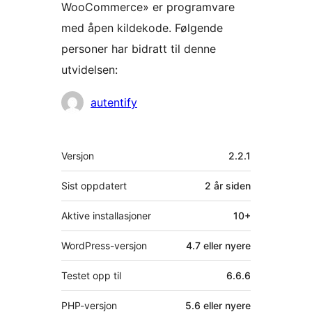
WooCommerce» er programvare
med åpen kildekode. Følgende
personer har bidratt til denne
utvidelsen:
Bidragsytere
autentify
Meta
Versjon
2.2.1
Sist oppdatert
2 år
siden
Aktive installasjoner
10+
WordPress-versjon
4.7 eller nyere
Testet opp til
6.6.6
PHP-versjon
5.6 eller nyere