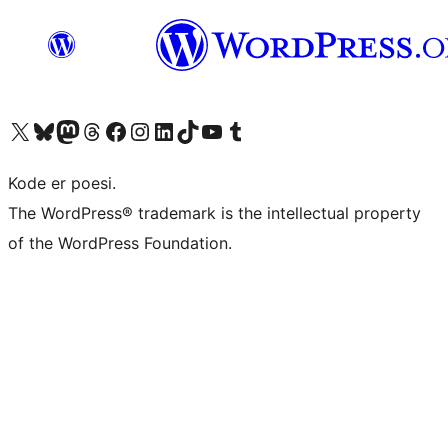
Besøk vår konto på X
Visit our Bluesky account
Besøk vår Mastodon-konto
Visit our Threads account
Besøk vår Facebook-side
Besøk vår Instagram-konto
Besøk vår LinkedIn-konto
Visit our TikTok account
Visit our YouTube channel
Visit our Tumblr account
Kode er poesi.
The WordPress® trademark is the intellectual property
of the WordPress Foundation.