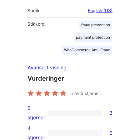
Språk
English (US)
Stikkord
fraud prevention
payment protection
WooCommerce Anti-Fraud
Avansert visning
Vurderinger
5
av 5 stjerner.
5
3
3
stjerner
5-
4
0
star
0
stjerner