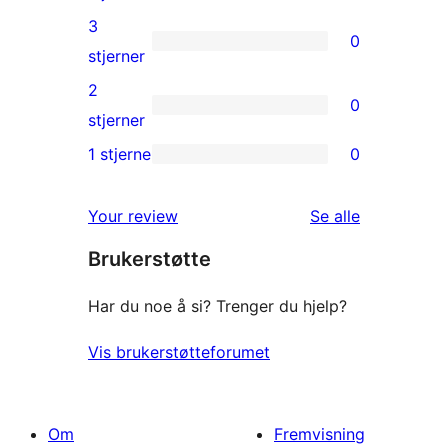
reviews
4-
3
0
star
0
stjerner
reviews
3-
2
0
star
0
stjerner
reviews
2-
1 stjerne
0
0
star
1-
reviews
omtalene
Your review
Se alle
star
Brukerstøtte
reviews
Har du noe å si? Trenger du hjelp?
Vis brukerstøtteforumet
Om
Fremvisning