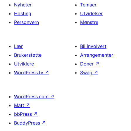
Nyheter
Temaer
Hosting
Utvidelser
Personvern
Mønstre
Lær
Bli involvert
Brukerstøtte
Arrangementer
Utviklere
Doner
↗
WordPress.tv
↗
Swag
↗
WordPress.com
↗
Matt
↗
bbPress
↗
BuddyPress
↗