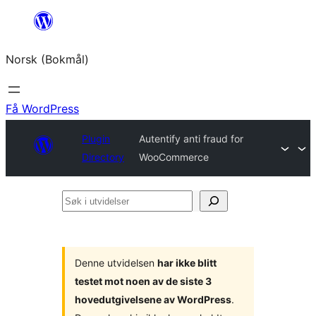
Hopp
til
Norsk (Bokmål)
innhold
Få WordPress
Plugin
Autentify anti fraud for
Directory
WooCommerce
Søk
i
utvidelser
Denne utvidelsen
har ikke blitt
testet mot noen av de siste 3
hovedutgivelsene av WordPress
.