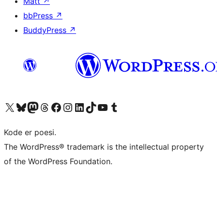
Matt
↗
bbPress
↗
BuddyPress
↗
Besøk vår konto på X
Visit our Bluesky account
Besøk vår Mastodon-konto
Visit our Threads account
Besøk vår Facebook-side
Besøk vår Instagram-konto
Besøk vår LinkedIn-konto
Visit our TikTok account
Visit our YouTube channel
Visit our Tumblr account
Kode er poesi.
The WordPress® trademark is the intellectual property
of the WordPress Foundation.