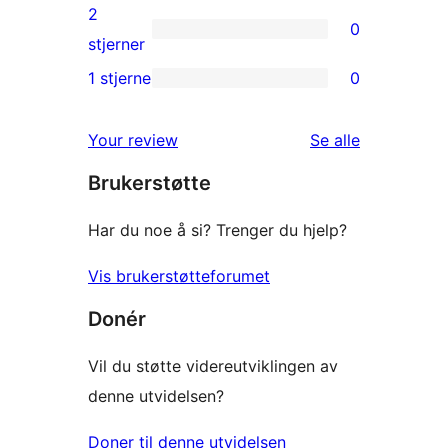
reviews
3-
2
0
star
0
stjerner
reviews
2-
1 stjerne
0
0
star
1-
reviews
omtalene
Your review
Se alle
star
Brukerstøtte
reviews
Har du noe å si? Trenger du hjelp?
Vis brukerstøtteforumet
Donér
Vil du støtte videreutviklingen av
denne utvidelsen?
Doner til denne utvidelsen