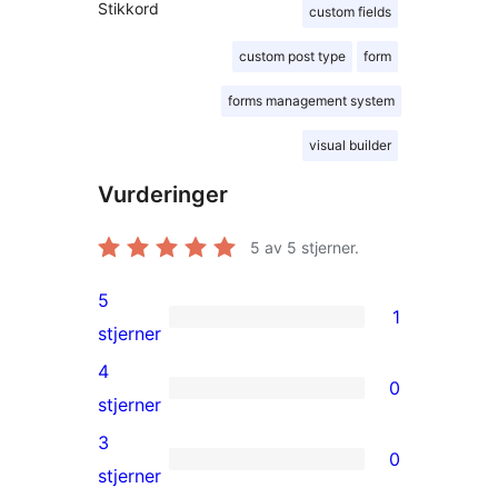
Stikkord
custom fields
custom post type
form
forms management system
visual builder
Vurderinger
5
av 5 stjerner.
5
1
1
stjerner
5-
4
0
star
0
stjerner
review
4-
3
0
star
0
stjerner