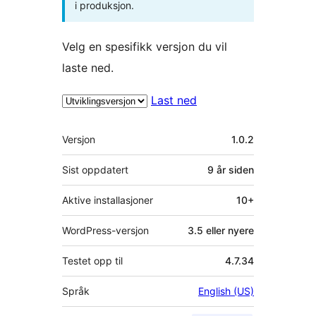
i produksjon.
Velg en spesifikk versjon du vil
laste ned.
Last ned
Meta
Versjon
1.0.2
Sist oppdatert
9 år
siden
Aktive installasjoner
10+
WordPress-versjon
3.5 eller nyere
Testet opp til
4.7.34
Språk
English (US)