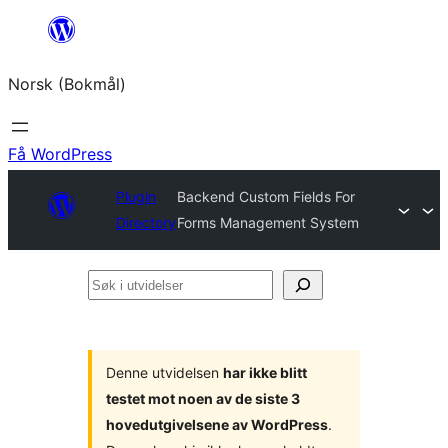
Hopp
til
Norsk (Bokmål)
innhold
Få WordPress
Plugin
Backend Custom Fields For
Directory
Forms Management System
Søk
i
utvidelser
Denne utvidelsen
har ikke blitt
testet mot noen av de siste 3
hovedutgivelsene av WordPress
.