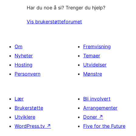
Har du noe å si? Trenger du hjelp?
Vis brukerstøtteforumet
Om
Fremvisning
Nyheter
Temaer
Hosting
Utvidelser
Personvern
Mønstre
Lær
Bli involvert
Brukerstøtte
Arrangementer
Utviklere
Doner
↗
WordPress.tv
↗
Five for the Future