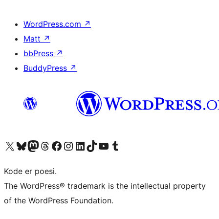
WordPress.com
↗
Matt
↗
bbPress
↗
BuddyPress
↗
Besøk vår konto på X
Visit our Bluesky account
Besøk vår Mastodon-konto
Visit our Threads account
Besøk vår Facebook-side
Besøk vår Instagram-konto
Besøk vår LinkedIn-konto
Visit our TikTok account
Visit our YouTube channel
Visit our Tumblr account
Kode er poesi.
The WordPress® trademark is the intellectual property
of the WordPress Foundation.