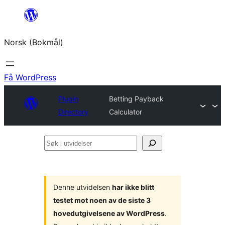
Hopp
til
Norsk (Bokmål)
innhold
Få WordPress
Plugin
Betting Payback
Directory
Calculator
Søk
i
utvidelser
Denne utvidelsen
har ikke blitt
testet mot noen av de siste 3
hovedutgivelsene av WordPress
.