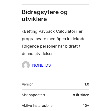
Bidragsytere og
utviklere
«Betting Payback Calculator» er
programvare med åpen kildekode.
Følgende personer har bidratt til
denne utvidelsen:
Bidragsytere
NONE_DS
Meta
Versjon
1.0
Sist oppdatert
8 år
siden
Aktive installasjoner
10+