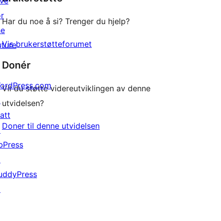
ive
or
Har du noe å si? Trenger du hjelp?
he
Vis brukerstøtteforumet
uture
Donér
ordPress.com
Vil du støtte videreutviklingen av denne
↗
utvidelsen?
att
Doner til denne utvidelsen
↗
bPress
↗
uddyPress
↗