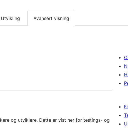
Utvikling
Avansert visning
O
N
H
P
F
T
re og utviklere. Dette er vist her for testings- og
U