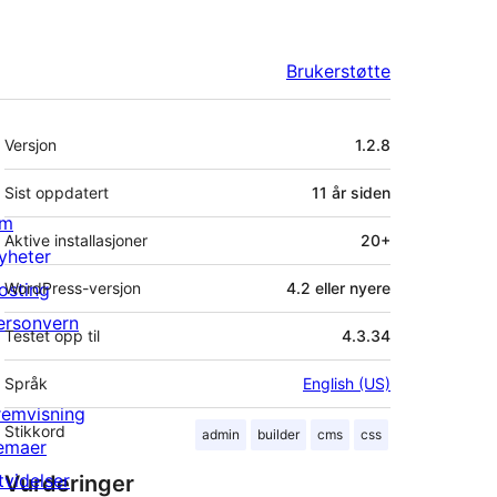
Brukerstøtte
Meta
Versjon
1.2.8
Sist oppdatert
11 år
siden
m
Aktive installasjoner
20+
yheter
osting
WordPress-versjon
4.2 eller nyere
ersonvern
Testet opp til
4.3.34
Språk
English (US)
remvisning
Stikkord
admin
builder
cms
css
emaer
tvidelser
Vurderinger