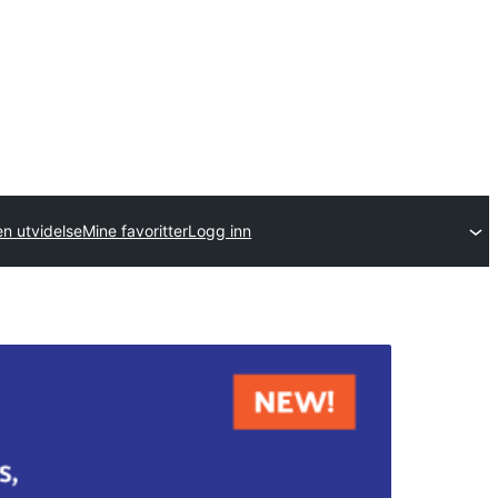
en utvidelse
Mine favoritter
Logg inn