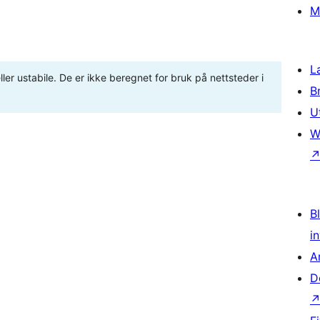
M
L
ler ustabile. De er ikke beregnet for bruk på nettsteder i
B
U
W
Bl
i
A
D