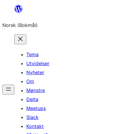
Hopp
til
Norsk (Bokmål)
innhold
Tema
Utvidelser
Nyheter
Om
Mønstre
Delta
Meetups
Slack
Kontakt