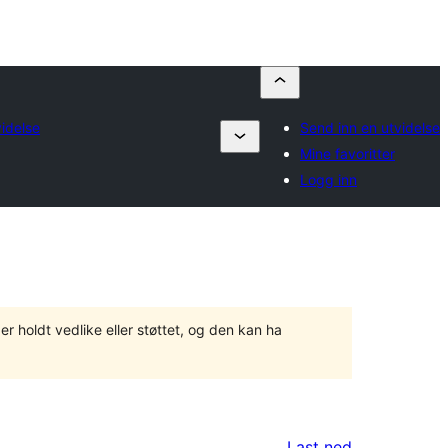
idelse
Send inn en utvidelse
Mine favoritter
Logg inn
er holdt vedlike eller støttet, og den kan ha
Last ned