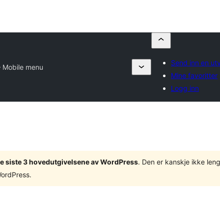
Send inn en utv
– Mobile menu
Mine favoritter
Logg inn
v de siste 3 hovedutgivelsene av WordPress
. Den er kanskje ikke leng
WordPress.