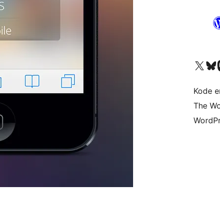
Besøk vår konto på X
Visit ou
Be
Kode er
The Wo
WordPr