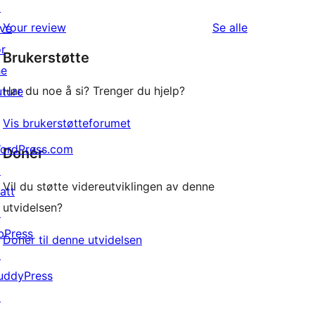
star
↗
1-
review
omtalene
Your review
Se alle
ive
star
or
Brukerstøtte
reviews
he
Har du noe å si? Trenger du hjelp?
uture
Vis brukerstøtteforumet
ordPress.com
Donér
↗
Vil du støtte videreutviklingen av denne
att
utvidelsen?
↗
bPress
Doner til denne utvidelsen
↗
uddyPress
↗