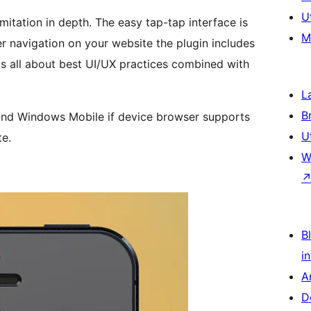
U
imitation in depth. The easy tap-tap interface is
M
er navigation on your website the plugin includes
y is all about best UI/UX practices combined with
L
B
 and Windows Mobile if device browser supports
U
te.
W
Bl
i
A
D