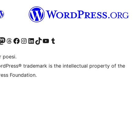
r Bluesky account
søk vår Mastodon-konto
Visit our Threads account
Besøk vår Facebook-side
Besøk vår Instagram-konto
Besøk vår LinkedIn-konto
Visit our TikTok account
Visit our YouTube channel
Visit our Tumblr account
 poesi.
rdPress® trademark is the intellectual property of the
ess Foundation.