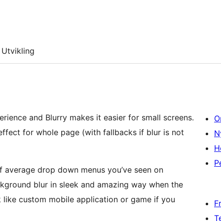
Utvikling
erience and Blurry makes it easier for small screens.
O
ffect for whole page (with fallbacks if blur is not
N
H
P
s of average drop down menus you’ve seen on
ckground blur in sleek and amazing way when the
k like custom mobile application or game if you
F
T