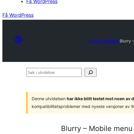
Få WordPress
Få WordPress
Plugin Directory
Blurry 
Søk
i
utvidelser
Denne utvidelsen
har ikke blitt testet mot noen a
kompatibilitetsproblemer med nyeste versjoner av 
Blurry – Mobile menu