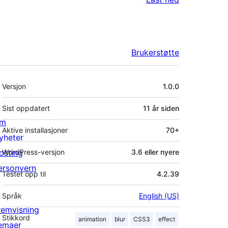
Brukerstøtte
Meta
Versjon
1.0.0
Sist oppdatert
11 år
siden
m
Aktive installasjoner
70+
yheter
osting
WordPress-versjon
3.6 eller nyere
ersonvern
Testet opp til
4.2.39
Språk
English (US)
remvisning
Stikkord
animation
blur
CSS3
effect
emaer