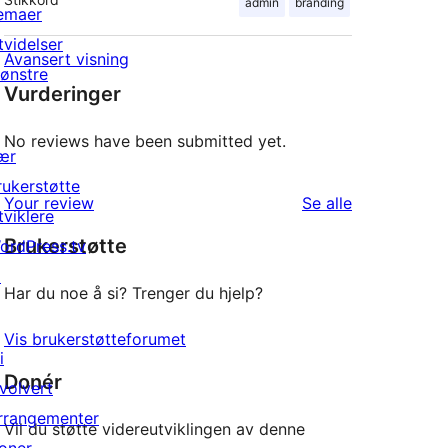
admin
branding
emaer
tvidelser
Avansert visning
ønstre
Vurderinger
No reviews have been submitted yet.
ær
rukerstøtte
omtalene
Your review
Se alle
tviklere
Brukerstøtte
ordPress.tv
↗
Har du noe å si? Trenger du hjelp?
Vis brukerstøtteforumet
i
Donér
nvolvert
rrangementer
Vil du støtte videreutviklingen av denne