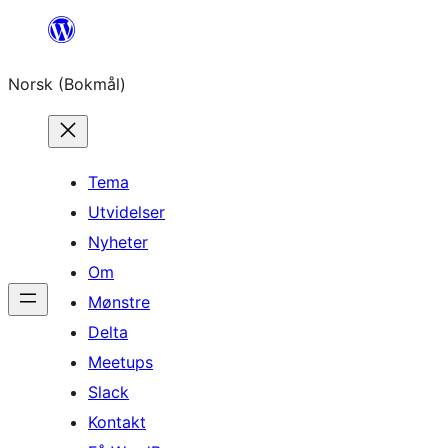
Hopp
til
Norsk (Bokmål)
innhold
Tema
Utvidelser
Nyheter
Om
Mønstre
Delta
Meetups
Slack
Kontakt