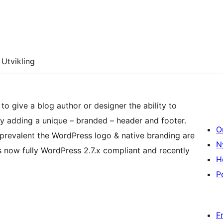
Utvikling
o give a blog author or designer the ability to
y adding a unique – branded – header and footer.
O
revalent the WordPress logo & native branding are
N
is now fully WordPress 2.7.x compliant and recently
H
P
F