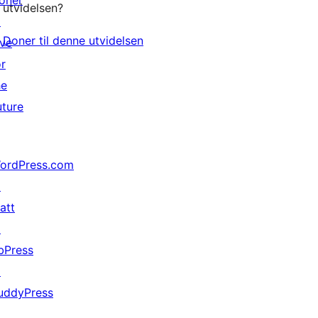
oner
utvidelsen?
↗
Doner til denne utvidelsen
ive
or
he
uture
ordPress.com
↗
att
↗
bPress
↗
uddyPress
↗