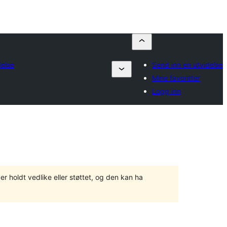
delse
Send inn en utvidelse
Mine favoritter
Logg inn
er holdt vedlike eller støttet, og den kan ha