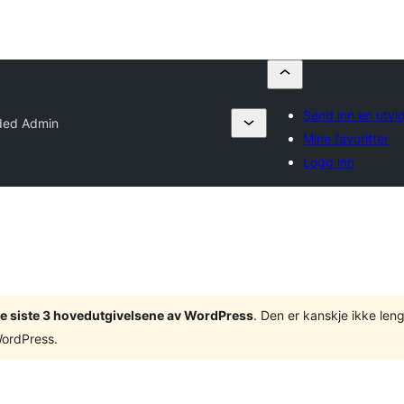
Send inn en utvi
ded Admin
Mine favoritter
Logg inn
v de siste 3 hovedutgivelsene av WordPress
. Den er kanskje ikke leng
WordPress.