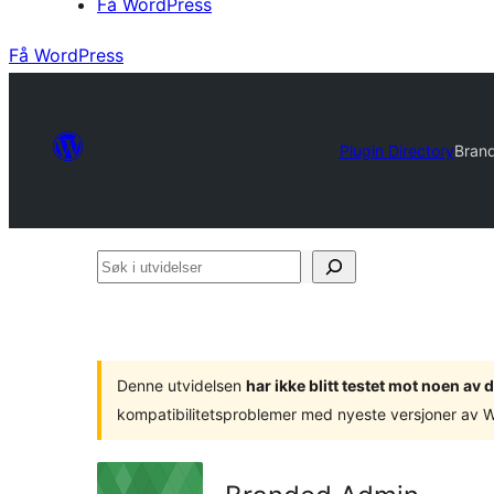
Få WordPress
Få WordPress
Plugin Directory
Bran
Søk
i
utvidelser
Denne utvidelsen
har ikke blitt testet mot noen a
kompatibilitetsproblemer med nyeste versjoner av 