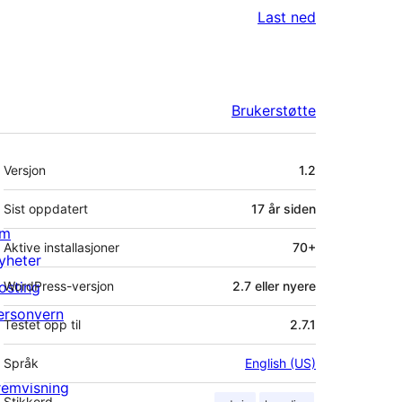
Last ned
Brukerstøtte
Meta
Versjon
1.2
Sist oppdatert
17 år
siden
m
Aktive installasjoner
70+
yheter
osting
WordPress-versjon
2.7 eller nyere
ersonvern
Testet opp til
2.7.1
Språk
English (US)
remvisning
Stikkord