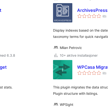
t
ArchivesPress
to
(0
)
vu
Display indexes based on the date
taxonomy terms for quick navigation
Milan Petrovic
med 6.3.8
10+ aktive installasjoner
get
WPCasa Migrat
to
(0
)
vu
t stats.
This plugin migrates the data st
Plugin structure with listings.
WPSight