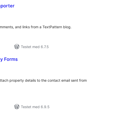
mporter
tale
rderinger
omments, and links from a TextPattern blog.
Testet med 6.7.5
ty Forms
tale
rderinger
ttach property details to the contact email sent from
Testet med 6.9.5