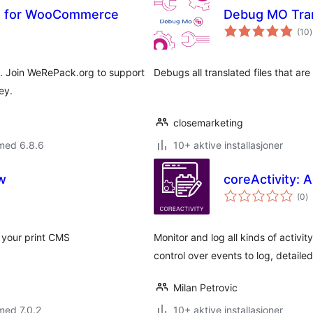
g for WooCommerce
Debug MO Tran
t
(10
)
v
. Join WeRePack.org to support
Debugs all translated files that ar
ey.
closemarketing
med 6.8.6
10+ aktive installasjoner
w
coreActivity: 
to
(0
)
vu
 your print CMS
Monitor and log all kinds of activi
control over events to log, detail
Milan Petrovic
med 7.0.2
10+ aktive installasjoner