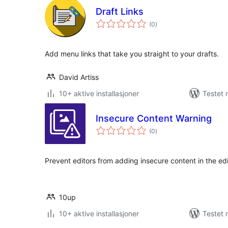
Draft Links
totale
(0
)
vurderinger
Add menu links that take you straight to your drafts.
David Artiss
10+ aktive installasjoner
Testet 
Insecure Content Warning
totale
(0
)
vurderinger
Prevent editors from adding insecure content in the edi
10up
10+ aktive installasjoner
Testet 