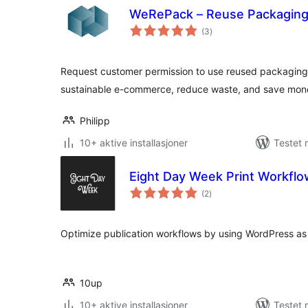
WeRePack – Reuse Packagin
totale
(3
)
vurderinger
Request customer permission to use reused packaging
sustainable e-commerce, reduce waste, and save mon
Philipp
10+ aktive installasjoner
Testet 
Eight Day Week Print Workflo
totale
(2
)
vurderinger
Optimize publication workflows by using WordPress as
10up
10+ aktive installasjoner
Testet 