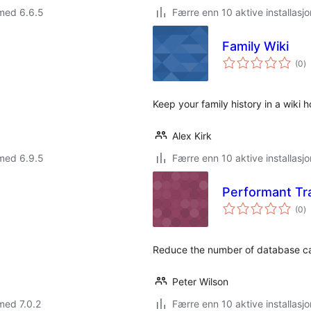
med 6.6.5
Færre enn 10 aktive installasjo
Family Wiki
to
(0
)
vu
Keep your family history in a wiki
Alex Kirk
med 6.9.5
Færre enn 10 aktive installasjo
Performant Tr
to
(0
)
vu
Reduce the number of database cal
Peter Wilson
med 7.0.2
Færre enn 10 aktive installasjo