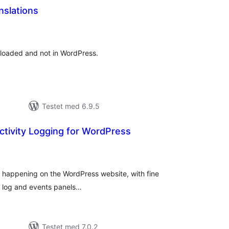
slations
otale
urderinger
e loaded and not in WordPress.
Testet med 6.9.5
Activity Logging for WordPress
tale
rderinger
ty happening on the WordPress website, with fine
ed log and events panels…
Testet med 7.0.2