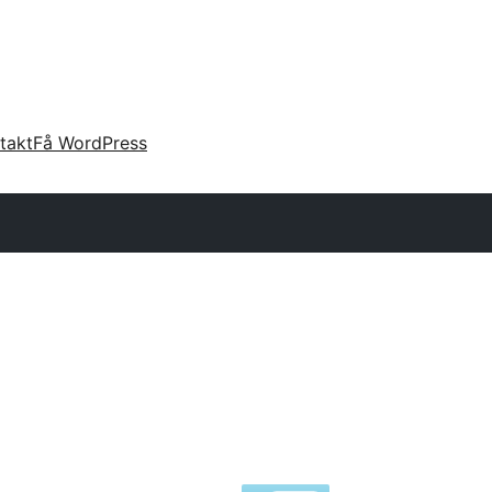
takt
Få WordPress