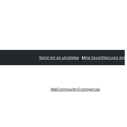
Send inn en utvidelse
Mine favoritter
Logg inn
Alle
Community
Commercial