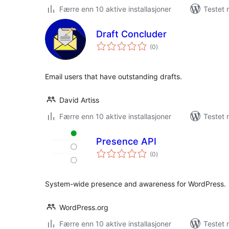
Færre enn 10 aktive installasjoner
Testet 
Draft Concluder
totale
(0
)
vurderinger
Email users that have outstanding drafts.
David Artiss
Færre enn 10 aktive installasjoner
Testet 
Presence API
totale
(0
)
vurderinger
System-wide presence and awareness for WordPress.
WordPress.org
Færre enn 10 aktive installasjoner
Testet 