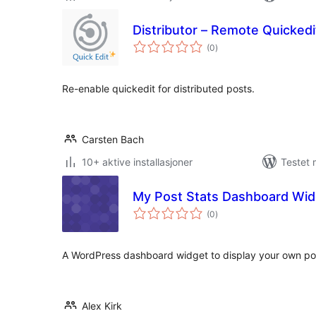
Distributor – Remote Quickedi
totale
(0
)
vurderinger
Re-enable quickedit for distributed posts.
Carsten Bach
10+ aktive installasjoner
Testet 
My Post Stats Dashboard Wid
totale
(0
)
vurderinger
A WordPress dashboard widget to display your own pos
Alex Kirk