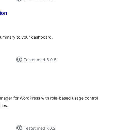
ion
tale
rderinger
ummary to your dashboard.
Testet med 6.9.5
tale
rderinger
nager for WordPress with role-based usage control
ties.
Testet med 7.0.2