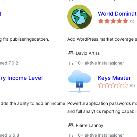
t
World Dominat
to
(1
)
vu
ig fra publiseringsdatoen.
Add WordPress market coverage s
David Artiss
med 7.0.2
10+ aktive installasjoner
ry Income Level
Keys Master
to
(0
)
vu
adds the ability to add an income
Powerful application passwords ma
and full analytics reporting capabili
Pierre Lannoy
med 6.5.8
10+ aktive installasjoner