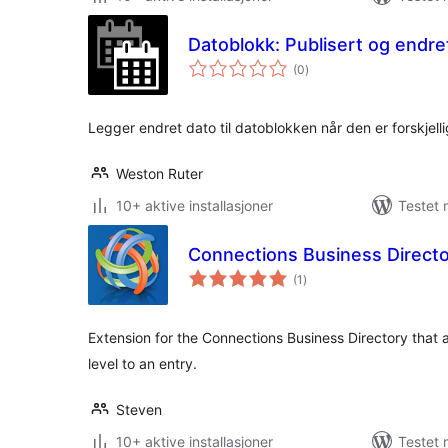
Datoblokk: Publisert og endre
totale
(0
)
vurderinger
Legger endret dato til datoblokken når den er forskjell
Weston Ruter
10+ aktive installasjoner
Testet 
Connections Business Directo
totale
(1
)
vurderinger
Extension for the Connections Business Directory that 
level to an entry.
Steven
10+ aktive installasjoner
Testet 