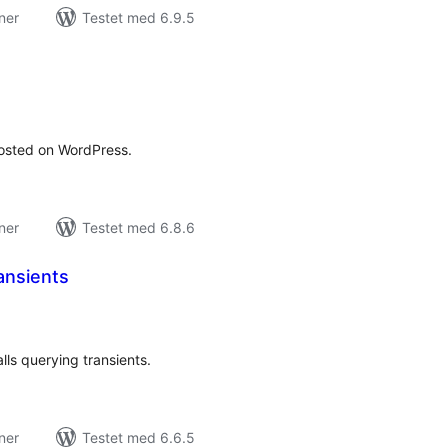
ner
Testet med 6.9.5
tale
rderinger
 hosted on WordPress.
ner
Testet med 6.8.6
ansients
tale
rderinger
ls querying transients.
ner
Testet med 6.6.5