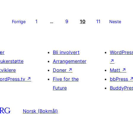
1
9
10
11
Forrige
…
Neste
ær
Bli involvert
WordPres
rukerstøtte
Arrangementer
↗
tviklere
Doner
↗
Matt
↗
ordPress.tv
↗
Five for the
bbPress
Future
BuddyPre
Norsk (Bokmål)