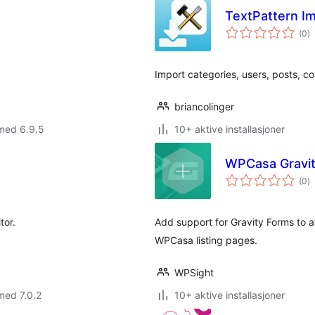
TextPattern I
to
(0
)
vu
Import categories, users, posts, c
briancolinger
med 6.9.5
10+ aktive installasjoner
WPCasa Gravi
to
(0
)
vu
tor.
Add support for Gravity Forms to a
WPCasa listing pages.
WPSight
med 7.0.2
10+ aktive installasjoner