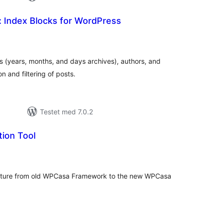
: Index Blocks for WordPress
tale
rderinger
s (years, months, and days archives), authors, and
 and filtering of posts.
Testet med 7.0.2
ion Tool
tale
rderinger
ructure from old WPCasa Framework to the new WPCasa