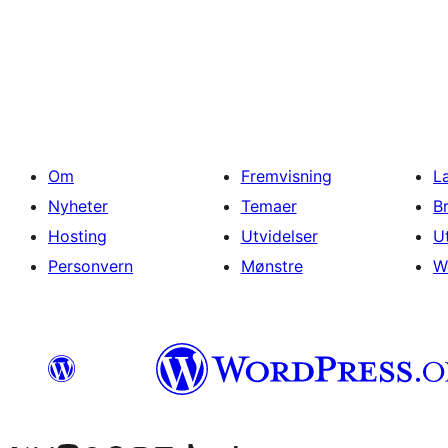
Sidepaginering
Om
Fremvisning
L
Nyheter
Temaer
B
Hosting
Utvidelser
U
Personvern
Mønstre
W