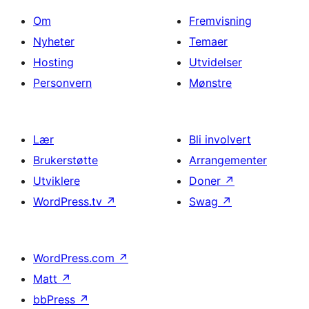
Om
Fremvisning
Nyheter
Temaer
Hosting
Utvidelser
Personvern
Mønstre
Lær
Bli involvert
Brukerstøtte
Arrangementer
Utviklere
Doner
↗
WordPress.tv
↗
Swag
↗
WordPress.com
↗
Matt
↗
bbPress
↗