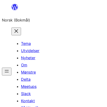
Hopp
til
Norsk (Bokmål)
innhold
Tema
Utvidelser
Nyheter
Om
Mønstre
Delta
Meetups
Slack
Kontakt