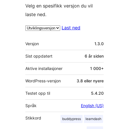
Velg en spesifikk versjon du vil
laste ned.
Last ned
Meta
Versjon
1.3.0
Sist oppdatert
6 år
siden
Aktive installasjoner
1 000+
WordPress-versjon
3.8 eller nyere
Testet opp til
5.4.20
Språk
English (US)
Stikkord
buddypress
learndash