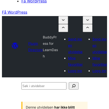
Få WordPress
Få WordPress
BuddyPr
Send inn
Send inn
Plugin
ess for
en
en
Directory
LearnDas
utvidelse
utvidelse
h
Mine
Mine
favoritter
favoritter
Logg inn
Logg inn
Søk
i
utvidelser
Denne utvidelsen
har ikke blitt