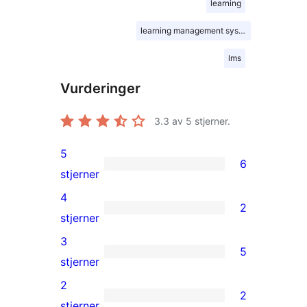
learning
learning management system
lms
Vurderinger
3.3
av 5 stjerner.
5
6
6
stjerner
5-
4
2
star
2
stjerner
reviews
4-
3
5
star
5
stjerner
reviews
3-
2
2
star
2
stjerner