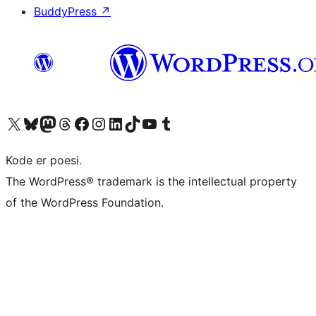
BuddyPress
↗
Besøk vår konto på X
Visit our Bluesky account
Besøk vår Mastodon-konto
Visit our Threads account
Besøk vår Facebook-side
Besøk vår Instagram-konto
Besøk vår LinkedIn-konto
Visit our TikTok account
Visit our YouTube channel
Visit our Tumblr account
Kode er poesi.
The WordPress® trademark is the intellectual property
of the WordPress Foundation.