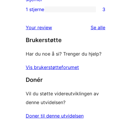
reviews
2-
1 stjerne
3
3
star
1-
reviews
omtalene
Your review
Se alle
star
Brukerstøtte
reviews
Har du noe å si? Trenger du hjelp?
Vis brukerstøtteforumet
Donér
Vil du støtte videreutviklingen av
denne utvidelsen?
Doner til denne utvidelsen