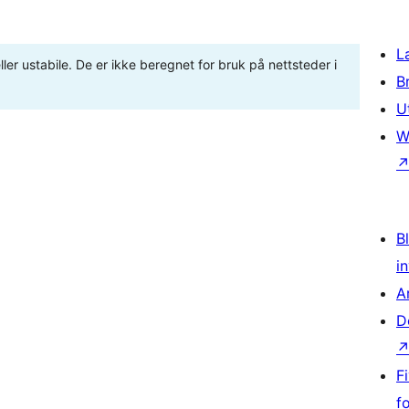
L
ler ustabile. De er ikke beregnet for bruk på nettsteder i
B
U
W
Bl
i
A
D
F
f