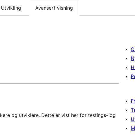
Utvikling
Avansert visning
O
N
H
P
F
T
re og utviklere. Dette er vist her for testings- og
U
M