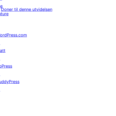
he
Doner til denne utvidelsen
uture
ordPress.com
↗
att
↗
bPress
↗
uddyPress
↗