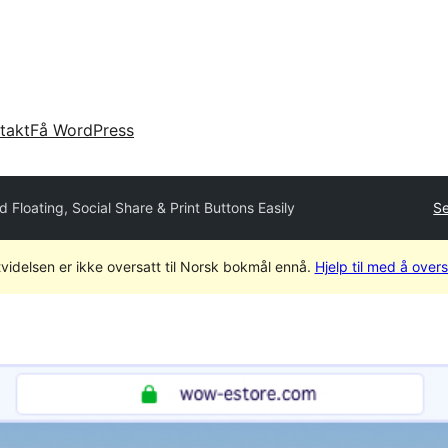
takt
Få WordPress
d Floating, Social Share & Print Buttons Easily
Se
videlsen er ikke oversatt til Norsk bokmål ennå.
Hjelp til med å over