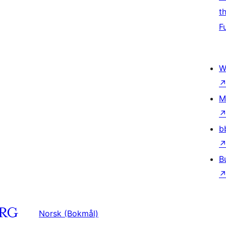
t
F
W
M
b
B
Norsk (Bokmål)