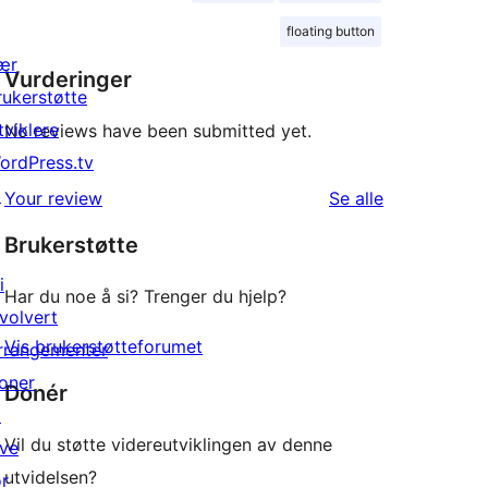
floating button
ær
Vurderinger
rukerstøtte
tviklere
No reviews have been submitted yet.
ordPress.tv
↗
omtalene
Your review
Se alle
Brukerstøtte
i
Har du noe å si? Trenger du hjelp?
nvolvert
Vis brukerstøtteforumet
rrangementer
oner
Donér
↗
Vil du støtte videreutviklingen av denne
ive
utvidelsen?
or