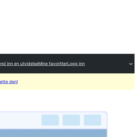
nd inn en utvidelse
Mine favoritter
Logg inn
sette den!