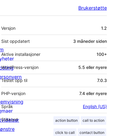
Brukerstøtte
Meta
Versjon
1.2
Sist oppdatert
3 måneder
siden
m
Aktive installasjoner
100+
yheter
osting
WordPress-versjon
5.5 eller nyere
ersonvern
Testet opp til
7.0.3
PHP-versjon
7.4 eller nyere
remvisning
Språk
English (US)
emaer
tvidelser
Stikkord
action button
call to action
ønstre
click to call
contact button