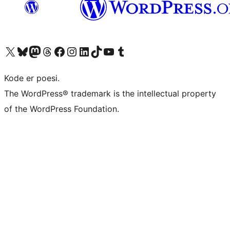
Besøk vår konto på X
Visit our Bluesky account
Besøk vår Mastodon-konto
Visit our Threads account
Besøk vår Facebook-side
Besøk vår Instagram-konto
Besøk vår LinkedIn-konto
Visit our TikTok account
Visit our YouTube channel
Visit our Tumblr account
Kode er poesi.
The WordPress® trademark is the intellectual property
of the WordPress Foundation.