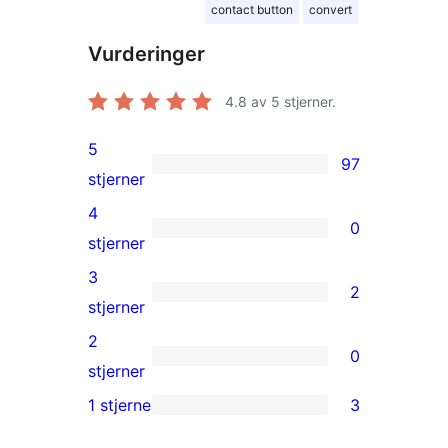
contact button
convert
Vurderinger
4.8
av 5 stjerner.
5
97
97
stjerner
5-
4
0
star
0
stjerner
reviews
4-
3
2
star
2
stjerner
reviews
3-
2
0
star
0
stjerner
reviews
2-
1 stjerne
3
3
star