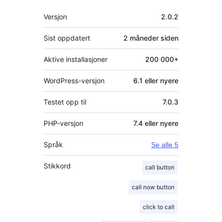
Meta
Versjon
2.0.2
Sist oppdatert
2 måneder
siden
Aktive installasjoner
200 000+
WordPress-versjon
6.1 eller nyere
Testet opp til
7.0.3
PHP-versjon
7.4 eller nyere
Språk
Se alle 5
Stikkord
call button
call now button
click to call