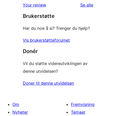
1-
reviews
omtalene
Your review
Se alle
star
Brukerstøtte
reviews
Har du noe å si? Trenger du hjelp?
Vis brukerstøtteforumet
Donér
Vil du støtte videreutviklingen av
denne utvidelsen?
Doner til denne utvidelsen
Om
Fremvisning
Nyheter
Temaer