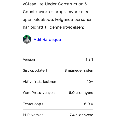
«CleanLite Under Construction &
Countdown» er programvare med
åpen kildekode. Følgende personer
har bidratt til denne utvidelsen:
Bidragsytere
Adil Rafeeque
Meta
Versjon
1.2.1
Sist oppdatert
8 måneder
siden
Aktive installasjoner
10+
WordPress-versjon
6.0 eller nyere
Testet opp til
6.9.6
PHP-versjon
7.4 eller nyere