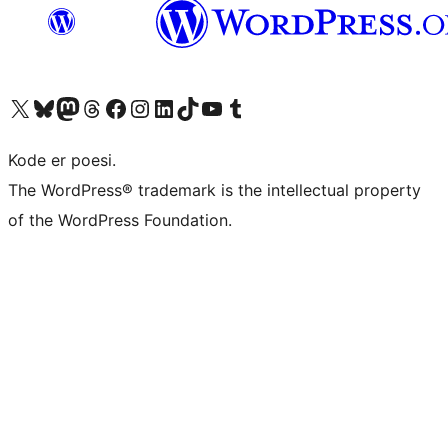
Besøk vår konto på X
Visit our Bluesky account
Besøk vår Mastodon-konto
Visit our Threads account
Besøk vår Facebook-side
Besøk vår Instagram-konto
Besøk vår LinkedIn-konto
Visit our TikTok account
Visit our YouTube channel
Visit our Tumblr account
Kode er poesi.
The WordPress® trademark is the intellectual property
of the WordPress Foundation.