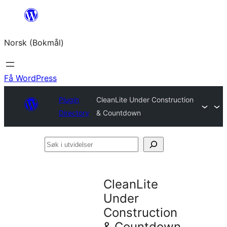
Hopp
til
Norsk (Bokmål)
innhold
Få WordPress
Plugin
CleanLite Under Construction
Directory
& Countdown
Søk
i
utvidelser
CleanLite
Under
Construction
& Countdown