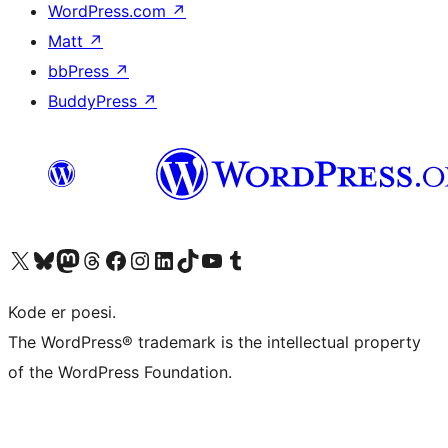
WordPress.com
↗
Matt
↗
bbPress
↗
BuddyPress
↗
Besøk vår konto på X
Visit our Bluesky account
Besøk vår Mastodon-konto
Visit our Threads account
Besøk vår Facebook-side
Besøk vår Instagram-konto
Besøk vår LinkedIn-konto
Visit our TikTok account
Visit our YouTube channel
Visit our Tumblr account
Kode er poesi.
The WordPress® trademark is the intellectual property
of the WordPress Foundation.