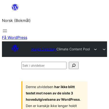
Hopp
til
Norsk (Bokmål)
innhold
Få WordPress
Plugin Directory
Climate Content Pool
Søk
i
utvidelser
Denne utvidelsen
har ikke blitt
testet mot noen av de siste 3
hovedutgivelsene av WordPress
.
Den er kanskje ikke lenger holdt