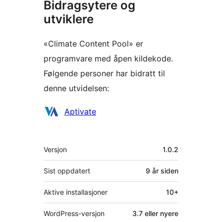
Bidragsytere og
utviklere
«Climate Content Pool» er
programvare med åpen kildekode.
Følgende personer har bidratt til
denne utvidelsen:
Bidragsytere
Aptivate
Meta
Versjon
1.0.2
Sist oppdatert
9 år
siden
Aktive installasjoner
10+
WordPress-versjon
3.7 eller nyere