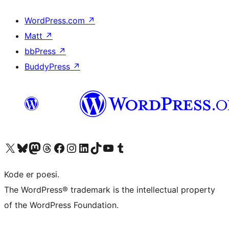
WordPress.com
↗
Matt
↗
bbPress
↗
BuddyPress
↗
Besøk vår konto på X
Visit our Bluesky account
Besøk vår Mastodon-konto
Visit our Threads account
Besøk vår Facebook-side
Besøk vår Instagram-konto
Besøk vår LinkedIn-konto
Visit our TikTok account
Visit our YouTube channel
Visit our Tumblr account
Kode er poesi.
The WordPress® trademark is the intellectual property
of the WordPress Foundation.