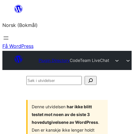
Hopp
til
Norsk (Bokmål)
innhold
Få WordPress
Plugin Directory
CodeTeam LiveChat
Søk
i
utvidelser
Denne utvidelsen
har ikke blitt
testet mot noen av de siste 3
hovedutgivelsene av WordPress
.
Den er kanskje ikke lenger holdt