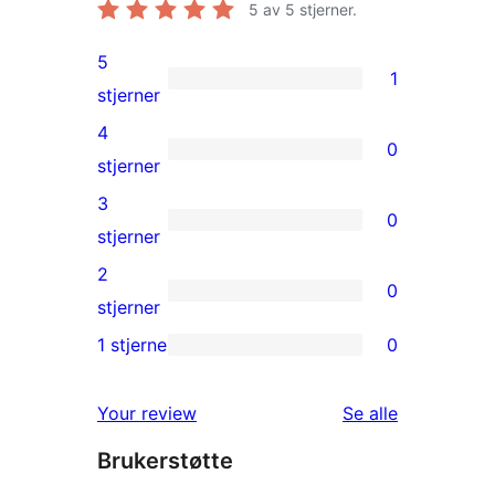
5
av 5 stjerner.
5
1
1
stjerner
5-
4
0
star
0
stjerner
review
4-
3
0
star
0
stjerner
reviews
3-
2
0
star
0
stjerner
reviews
2-
1 stjerne
0
0
star
1-
reviews
omtalene
Your review
Se alle
star
Brukerstøtte
reviews