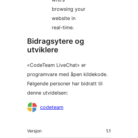
browsing your
website in
real-time.
Bidragsytere og
utviklere
«CodeTeam LiveChat» er
programvare med åpen kildekode.
Følgende personer har bidratt til
denne utvidelsen:
Bidragsytere
codeteam
Meta
Versjon
1.1