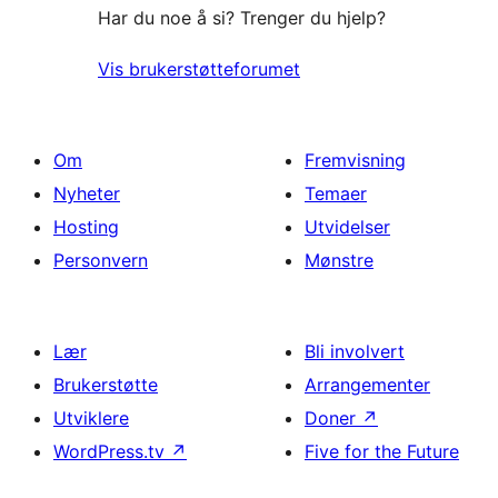
Har du noe å si? Trenger du hjelp?
Vis brukerstøtteforumet
Om
Fremvisning
Nyheter
Temaer
Hosting
Utvidelser
Personvern
Mønstre
Lær
Bli involvert
Brukerstøtte
Arrangementer
Utviklere
Doner
↗
WordPress.tv
↗
Five for the Future