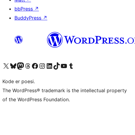
bbPress
↗
BuddyPress
↗
Besøk vår konto på X
Visit our Bluesky account
Besøk vår Mastodon-konto
Visit our Threads account
Besøk vår Facebook-side
Besøk vår Instagram-konto
Besøk vår LinkedIn-konto
Visit our TikTok account
Visit our YouTube channel
Visit our Tumblr account
Kode er poesi.
The WordPress® trademark is the intellectual property
of the WordPress Foundation.