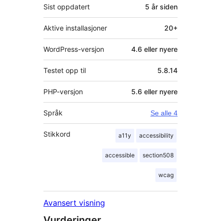
Sist oppdatert
5 år
siden
Aktive installasjoner
20+
WordPress-versjon
4.6 eller nyere
Testet opp til
5.8.14
PHP-versjon
5.6 eller nyere
Språk
Se alle 4
Stikkord
a11y
accessibility
accessible
section508
wcag
Avansert visning
Vurderinger