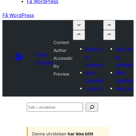
Få WordPress
Få WordPress
Content
Send inn
Send inn
Author
Plugin
en
en
Accessibi
Directory
utvidelse
utvidelse
lity
Mine
Mine
Preview
favoritter
favoritter
Logg inn
Logg inn
Søk
i
utvidelser
Denne utvidelsen
har ikke blitt