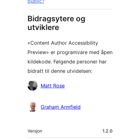
public?
Bidragsytere og
utviklere
«Content Author Accessibility
Preview» er programvare med åpen
kildekode. Følgende personer har
bidratt til denne utvidelsen:
Bidragsytere
Matt Rose
Graham Armfield
Meta
Versjon
1.2.0