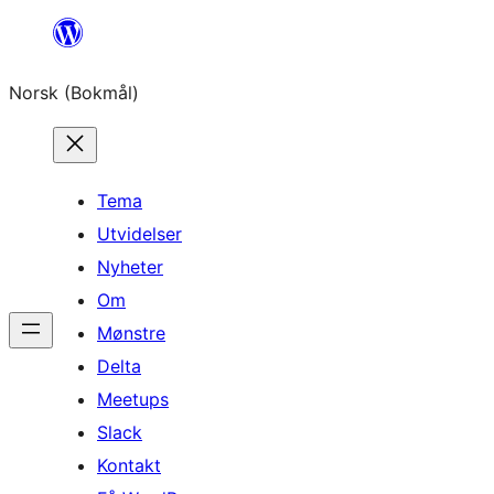
Hopp
til
Norsk (Bokmål)
innhold
Tema
Utvidelser
Nyheter
Om
Mønstre
Delta
Meetups
Slack
Kontakt