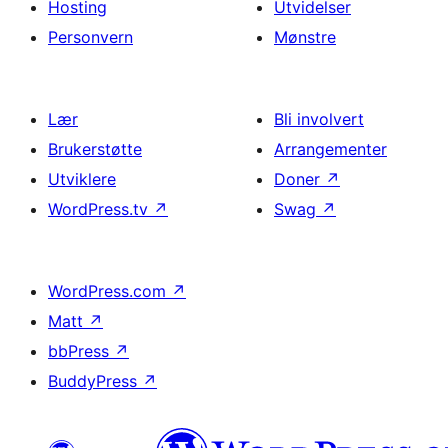
Hosting
Utvidelser
Personvern
Mønstre
Lær
Bli involvert
Brukerstøtte
Arrangementer
Utviklere
Doner
↗
WordPress.tv
↗
Swag
↗
WordPress.com
↗
Matt
↗
bbPress
↗
BuddyPress
↗