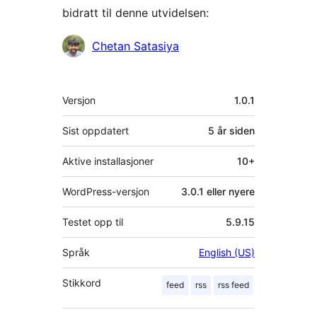
bidratt til denne utvidelsen:
Bidragsytere
Chetan Satasiya
Meta
Versjon
1.0.1
Sist oppdatert
5 år
siden
Aktive installasjoner
10+
WordPress-versjon
3.0.1 eller nyere
Testet opp til
5.9.15
Språk
English (US)
Stikkord
feed
rss
rss feed