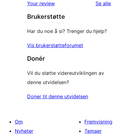
reviews
omtalene
Your review
Se alle
star
Brukerstøtte
reviews
Har du noe å si? Trenger du hjelp?
Vis brukerstøtteforumet
Donér
Vil du støtte videreutviklingen av
denne utvidelsen?
Doner til denne utvidelsen
Om
Fremvisning
Nyheter
Temaer