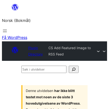
Hopp
til
Norsk (Bokmål)
innhold
Få WordPress
Plugin
CS Add Featured Image to
Directory
RSS Feed
Søk
i
utvidelser
Denne utvidelsen
har ikke blitt
testet mot noen av de siste 3
hovedutgivelsene av WordPress
.