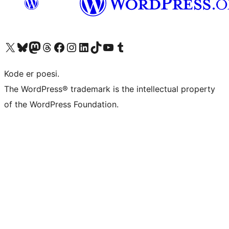
Besøk vår konto på X
Visit our Bluesky account
Besøk vår Mastodon-konto
Visit our Threads account
Besøk vår Facebook-side
Besøk vår Instagram-konto
Besøk vår LinkedIn-konto
Visit our TikTok account
Visit our YouTube channel
Visit our Tumblr account
Kode er poesi.
The WordPress® trademark is the intellectual property
of the WordPress Foundation.