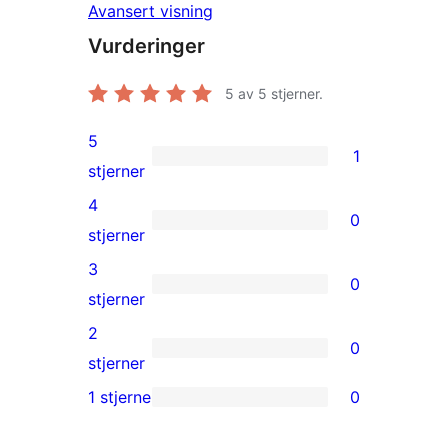
Avansert visning
Vurderinger
5
av 5 stjerner.
5
1
1
stjerner
5-
4
0
star
0
stjerner
review
4-
3
0
star
0
stjerner
reviews
3-
2
0
star
0
stjerner
reviews
2-
1 stjerne
0
0
star
1-