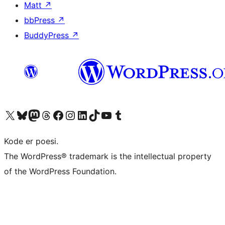
Matt
↗
bbPress
↗
BuddyPress
↗
Besøk vår konto på X
Visit our Bluesky account
Besøk vår Mastodon-konto
Visit our Threads account
Besøk vår Facebook-side
Besøk vår Instagram-konto
Besøk vår LinkedIn-konto
Visit our TikTok account
Visit our YouTube channel
Visit our Tumblr account
Kode er poesi.
The WordPress® trademark is the intellectual property
of the WordPress Foundation.