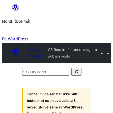
Hopp
til
Norsk (Bokmål)
innhold
Få WordPress
Plugin
CS Require featured image to
Directory
publish posts
Søk
i
utvidelser
Denne utvidelsen
har ikke blitt
testet mot noen av de siste 3
hovedutgivelsene av WordPress
.