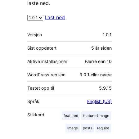
laste ned.
Last ned
Meta
Versjon
1.0.1
Sist oppdatert
5 år
siden
Aktive installasjoner
Færre enn 10
WordPress-versjon
3.0.1 eller nyere
Testet opp til
5.9.15
Språk
English (US)
Stikkord
featured
featured image
image
posts
require