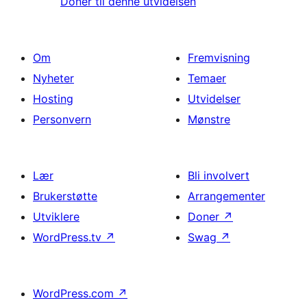
Doner til denne utvidelsen
Om
Fremvisning
Nyheter
Temaer
Hosting
Utvidelser
Personvern
Mønstre
Lær
Bli involvert
Brukerstøtte
Arrangementer
Utviklere
Doner
↗
WordPress.tv
↗
Swag
↗
WordPress.com
↗