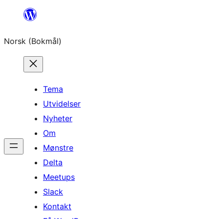
Hopp
til
Norsk (Bokmål)
innhold
Tema
Utvidelser
Nyheter
Om
Mønstre
Delta
Meetups
Slack
Kontakt