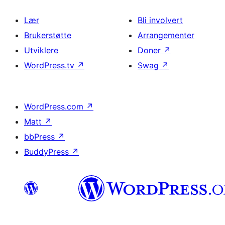
Lær
Bli involvert
Brukerstøtte
Arrangementer
Utviklere
Doner
↗
WordPress.tv
↗
Swag
↗
WordPress.com
↗
Matt
↗
bbPress
↗
BuddyPress
↗