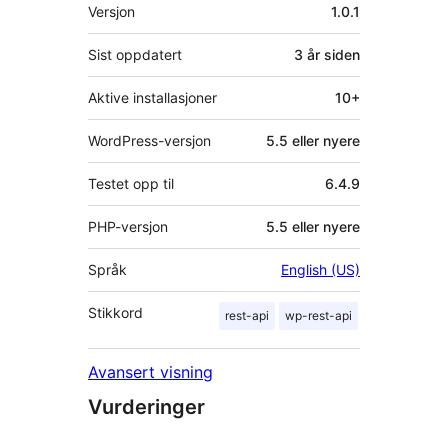
Meta
Versjon
1.0.1
Sist oppdatert
3 år
siden
Aktive installasjoner
10+
WordPress-versjon
5.5 eller nyere
Testet opp til
6.4.9
PHP-versjon
5.5 eller nyere
Språk
English (US)
Stikkord
rest-api
wp-rest-api
Avansert visning
Vurderinger