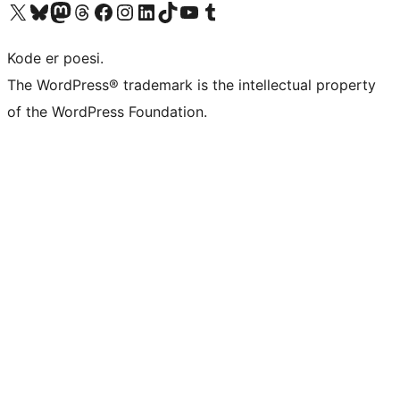
Besøk vår konto på X
Visit our Bluesky account
Besøk vår Mastodon-konto
Visit our Threads account
Besøk vår Facebook-side
Besøk vår Instagram-konto
Besøk vår LinkedIn-konto
Visit our TikTok account
Visit our YouTube channel
Visit our Tumblr account
Kode er poesi.
The WordPress® trademark is the intellectual property
of the WordPress Foundation.