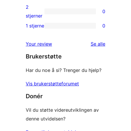
reviews
3-
2
0
star
0
stjerner
reviews
2-
1 stjerne
0
0
star
1-
reviews
omtalene
Your review
Se alle
star
Brukerstøtte
reviews
Har du noe å si? Trenger du hjelp?
Vis brukerstøtteforumet
Donér
Vil du støtte videreutviklingen av
denne utvidelsen?