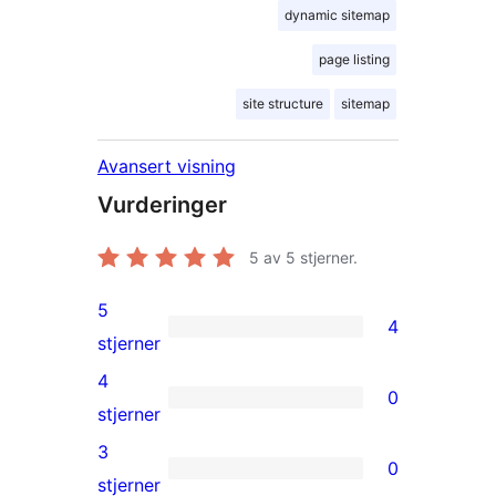
dynamic sitemap
page listing
site structure
sitemap
Avansert visning
Vurderinger
5
av 5 stjerner.
5
4
4
stjerner
5-
4
0
star
0
stjerner
reviews
4-
3
0
star
0
stjerner