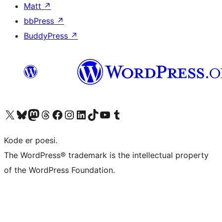
Matt
↗
bbPress
↗
BuddyPress
↗
Besøk vår konto på X
Visit our Bluesky account
Besøk vår Mastodon-konto
Visit our Threads account
Besøk vår Facebook-side
Besøk vår Instagram-konto
Besøk vår LinkedIn-konto
Visit our TikTok account
Visit our YouTube channel
Visit our Tumblr account
Kode er poesi.
The WordPress® trademark is the intellectual property
of the WordPress Foundation.