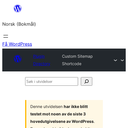
Hopp
til
Norsk (Bokmål)
innhold
Få WordPress
Plugin
Custom Sitemap
Directory
Shortcode
Søk
i
utvidelser
Denne utvidelsen
har ikke blitt
testet mot noen av de siste 3
hovedutgivelsene av WordPress
.