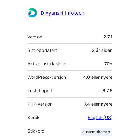
Divyanshi Infotech
Meta
Versjon
2.7.1
Sist oppdatert
2 år
siden
Aktive installasjoner
70+
WordPress-versjon
4.0 eller nyere
Testet opp til
6.7.6
PHP-versjon
7.4 eller nyere
Språk
English (US)
Stikkord
custom sitemap