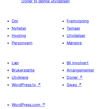
Doner til denne utvidelsen
Om
Fremvisning
Nyheter
Temaer
Hosting
Utvidelser
Personvern
Mønstre
Lær
Bli involvert
Brukerstøtte
Arrangementer
Utviklere
Doner
↗
WordPress.tv
↗
Swag
↗
WordPress.com
↗