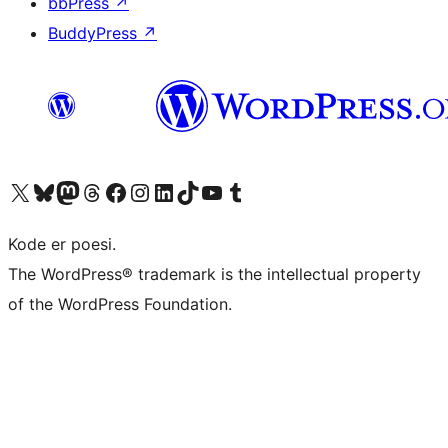
bbPress
↗
BuddyPress
↗
Besøk vår konto på X
Visit our Bluesky account
Besøk vår Mastodon-konto
Visit our Threads account
Besøk vår Facebook-side
Besøk vår Instagram-konto
Besøk vår LinkedIn-konto
Visit our TikTok account
Visit our YouTube channel
Visit our Tumblr account
Kode er poesi.
The WordPress® trademark is the intellectual property
of the WordPress Foundation.