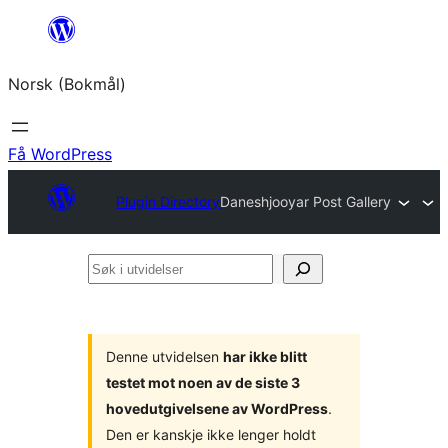
Hopp
til
Norsk (Bokmål)
innhold
Få WordPress
Plugin Directory
Daneshjooyar Post Gallery
Søk
i
utvidelser
Denne utvidelsen
har ikke blitt
testet mot noen av de siste 3
hovedutgivelsene av WordPress
.
Den er kanskje ikke lenger holdt