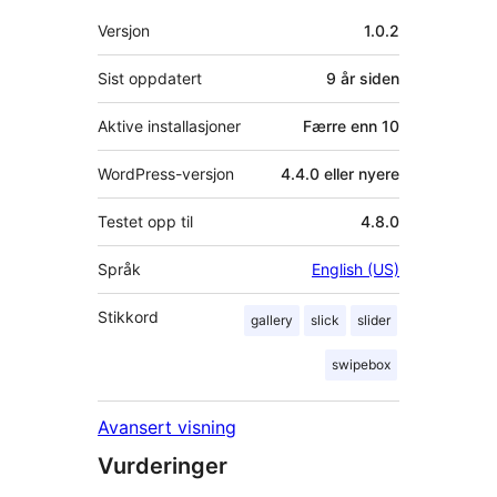
Meta
Versjon
1.0.2
Sist oppdatert
9 år
siden
Aktive installasjoner
Færre enn 10
WordPress-versjon
4.4.0 eller nyere
Testet opp til
4.8.0
Språk
English (US)
Stikkord
gallery
slick
slider
swipebox
Avansert visning
Vurderinger