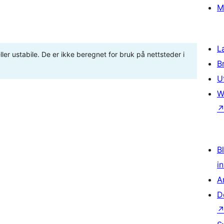
M
L
ler ustabile. De er ikke beregnet for bruk på nettsteder i
B
U
W
Bl
i
A
D