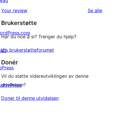
wag
1-
reviews
↗
omtalene
Your review
Se alle
star
Brukerstøtte
reviews
ordPress.com
Har du noe å si? Trenger du hjelp?
↗
Vis brukerstøtteforumet
att
↗
Donér
bPress
Vil du støtte videreutviklingen av denne
↗
utvidelsen?
uddyPress
↗
Doner til denne utvidelsen