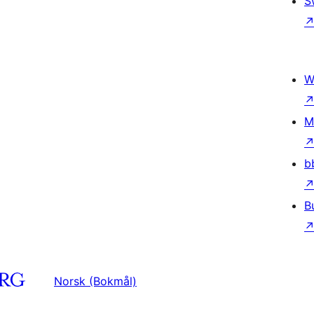
S
W
M
b
B
Norsk (Bokmål)