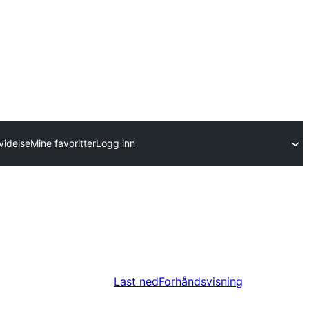
videlse
Mine favoritter
Logg inn
Last ned
Forhåndsvisning