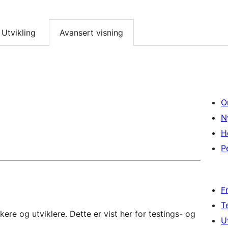
Utvikling
Avansert visning
O
N
H
P
F
T
re og utviklere. Dette er vist her for testings- og
U