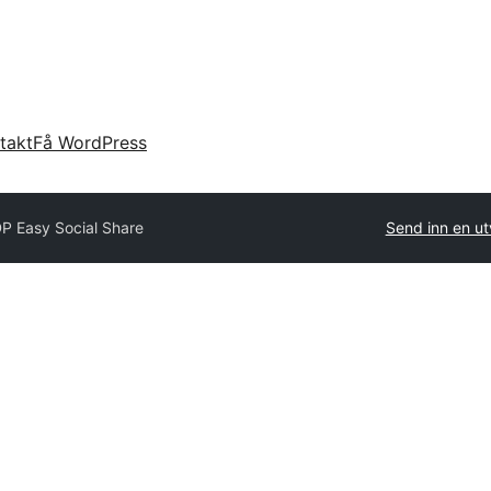
takt
Få WordPress
P Easy Social Share
Send inn en ut