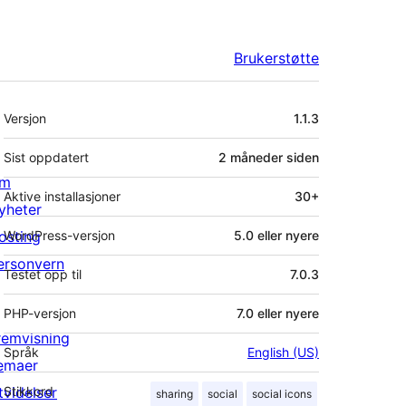
Brukerstøtte
Meta
Versjon
1.1.3
Sist oppdatert
2 måneder
siden
m
Aktive installasjoner
30+
yheter
osting
WordPress-versjon
5.0 eller nyere
ersonvern
Testet opp til
7.0.3
PHP-versjon
7.0 eller nyere
remvisning
Språk
English (US)
emaer
tvidelser
Stikkord
sharing
social
social icons