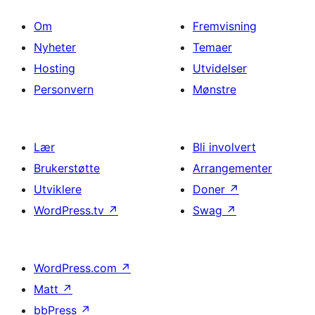
Om
Fremvisning
Nyheter
Temaer
Hosting
Utvidelser
Personvern
Mønstre
Lær
Bli involvert
Brukerstøtte
Arrangementer
Utviklere
Doner
↗
WordPress.tv
↗
Swag
↗
WordPress.com
↗
Matt
↗
bbPress
↗