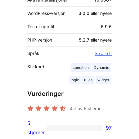
WordPress-versjon
3.0.0 eller nyere
Testet opp til
6.9.6
PHP-versjon
5.2.7 eller nyere
Språk
Se alle 8
Stikkord
condition
Dynamic
logic
rules
widget
Vurderinger
4.7
av 5 stjerner.
5
97
97
stjerner