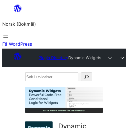
Hopp
til
Norsk (Bokmål)
innhold
Få WordPress
Plugin Directory
Dynamic Widgets
Søk
i
utvidelser
Dynamic