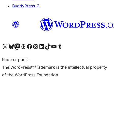
BuddyPress
↗
Besøk vår konto på X
Visit our Bluesky account
Besøk vår Mastodon-konto
Visit our Threads account
Besøk vår Facebook-side
Besøk vår Instagram-konto
Besøk vår LinkedIn-konto
Visit our TikTok account
Visit our YouTube channel
Visit our Tumblr account
Kode er poesi.
The WordPress® trademark is the intellectual property
of the WordPress Foundation.