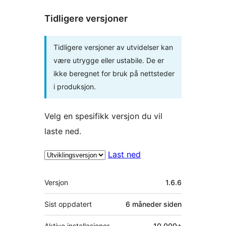
Tidligere versjoner
Tidligere versjoner av utvidelser kan
være utrygge eller ustabile. De er
ikke beregnet for bruk på nettsteder
i produksjon.
Velg en spesifikk versjon du vil
laste ned.
Last ned
Meta
Versjon
1.6.6
Sist oppdatert
6 måneder
siden
Aktive installasjoner
10 000+