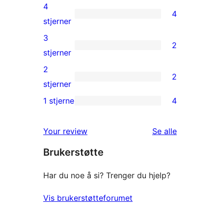
5-
4
4
star
4
stjerner
reviews
4-
3
2
star
2
stjerner
reviews
3-
2
2
star
2
stjerner
reviews
2-
1 stjerne
4
4
star
1-
reviews
omtalene
Your review
Se alle
star
Brukerstøtte
reviews
Har du noe å si? Trenger du hjelp?
Vis brukerstøtteforumet