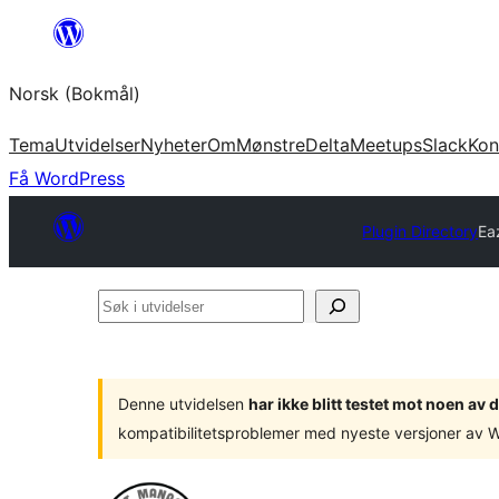
Hopp
til
Norsk (Bokmål)
innhold
Tema
Utvidelser
Nyheter
Om
Mønstre
Delta
Meetups
Slack
Kon
Få WordPress
Plugin Directory
Ea
Søk
i
utvidelser
Denne utvidelsen
har ikke blitt testet mot noen a
kompatibilitetsproblemer med nyeste versjoner av 