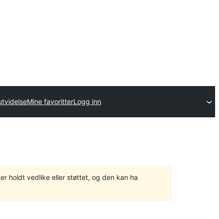
utvidelse
Mine favoritter
Logg inn
er holdt vedlike eller støttet, og den kan ha