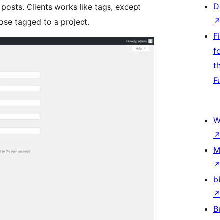
D
 posts. Clients works like tags, except
hose tagged to a project.
F
f
t
F
W
M
b
B