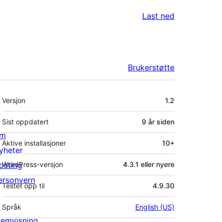
Last ned
Brukerstøtte
Meta
Versjon
1.2
Sist oppdatert
9 år
siden
m
Aktive installasjoner
10+
yheter
osting
WordPress-versjon
4.3.1 eller nyere
ersonvern
Testet opp til
4.9.30
Språk
English (US)
remvisning