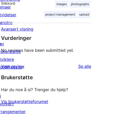
Stikkord
images
photographs
emaer
tvidelser
project management
upload
ønstre
Avansert visning
Vurderinger
ær
No reviews have been submitted yet.
rukerstøtte
tviklere
omtalene
Your review
Se alle
ordPress.tv
↗
Brukerstøtte
Har du noe å si? Trenger du hjelp?
i
Vis brukerstøtteforumet
nvolvert
rrangementer