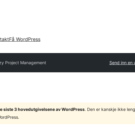
takt
Få WordPress
zy Project Management
Send inn en 
v de siste 3 hovedutgivelsene av WordPress
. Den er kanskje ikke leng
WordPress.