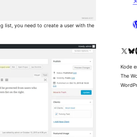
g list, you need to create a user with the
Besøk vår konto på X
Visit ou
Be
Kode er
The Wo
WordPr