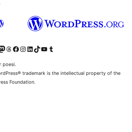
↗
r Bluesky account
søk vår Mastodon-konto
Visit our Threads account
Besøk vår Facebook-side
Besøk vår Instagram-konto
Besøk vår LinkedIn-konto
Visit our TikTok account
Visit our YouTube channel
Visit our Tumblr account
 poesi.
rdPress® trademark is the intellectual property of the
ess Foundation.