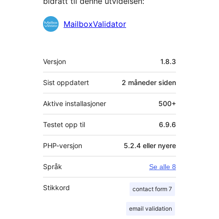
bidratt til denne utvidelsen:
Bidragsytere
MailboxValidator
Meta
Versjon
1.8.3
Sist oppdatert
2 måneder
siden
Aktive installasjoner
500+
Testet opp til
6.9.6
PHP-versjon
5.2.4 eller nyere
Språk
Se alle 8
Stikkord
contact form 7
email validation