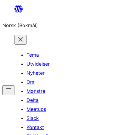
Hopp
til
Norsk (Bokmål)
innhold
Tema
Utvidelser
Nyheter
Om
Mønstre
Delta
Meetups
Slack
Kontakt