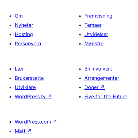
Om
Fremvisning
Nyheter
Temaer
Hosting
Utvidelser
Personvern
Mønstre
Lær
Bli involvert
Brukerstøtte
Arrangementer
Utviklere
Doner
↗
WordPress.tv
↗
Five for the Future
WordPress.com
↗
Matt
↗