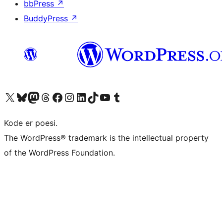
bbPress
↗
BuddyPress
↗
Besøk vår konto på X
Visit our Bluesky account
Besøk vår Mastodon-konto
Visit our Threads account
Besøk vår Facebook-side
Besøk vår Instagram-konto
Besøk vår LinkedIn-konto
Visit our TikTok account
Visit our YouTube channel
Visit our Tumblr account
Kode er poesi.
The WordPress® trademark is the intellectual property
of the WordPress Foundation.