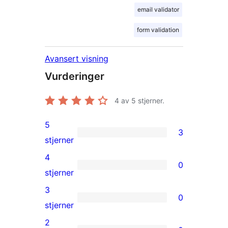
email validator
form validation
Avansert visning
Vurderinger
4
av 5 stjerner.
5
3
3
stjerner
5-
4
0
star
0
stjerner
reviews
4-
3
0
star
0
stjerner
reviews
3-
2