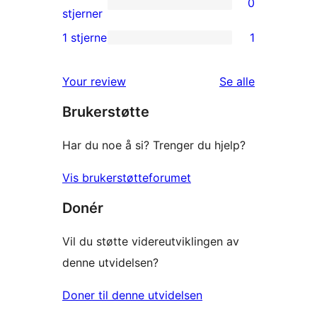
0
star
0
stjerner
reviews
2-
1 stjerne
1
1
star
1-
reviews
omtalene
Your review
Se alle
star
Brukerstøtte
review
Har du noe å si? Trenger du hjelp?
Vis brukerstøtteforumet
Donér
Vil du støtte videreutviklingen av
denne utvidelsen?
Doner til denne utvidelsen