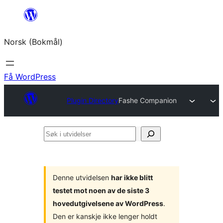
Hopp
til
Norsk (Bokmål)
innhold
Få WordPress
Plugin Directory
Fashe Companion
Søk
i
utvidelser
Denne utvidelsen
har ikke blitt
testet mot noen av de siste 3
hovedutgivelsene av WordPress
.
Den er kanskje ikke lenger holdt