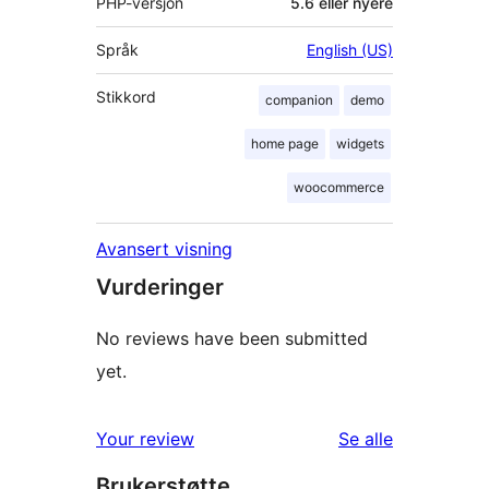
PHP-versjon
5.6 eller nyere
Språk
English (US)
Stikkord
companion
demo
home page
widgets
woocommerce
Avansert visning
Vurderinger
No reviews have been submitted
yet.
omtalene
Your review
Se alle
Brukerstøtte