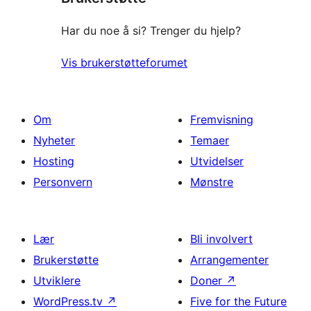
Har du noe å si? Trenger du hjelp?
Vis brukerstøtteforumet
Om
Fremvisning
Nyheter
Temaer
Hosting
Utvidelser
Personvern
Mønstre
Lær
Bli involvert
Brukerstøtte
Arrangementer
Utviklere
Doner
↗
WordPress.tv
↗
Five for the Future