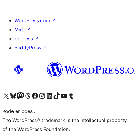
WordPress.com
↗
Matt
↗
bbPress
↗
BuddyPress
↗
Besøk vår konto på X
Visit our Bluesky account
Besøk vår Mastodon-konto
Visit our Threads account
Besøk vår Facebook-side
Besøk vår Instagram-konto
Besøk vår LinkedIn-konto
Visit our TikTok account
Visit our YouTube channel
Visit our Tumblr account
Kode er poesi.
The WordPress® trademark is the intellectual property
of the WordPress Foundation.