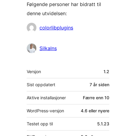
Følgende personer har bidratt til
denne utvidelsen:
Bidragsytere
colorlibplugins
Silkalns
Meta
Versjon
1.2
Sist oppdatert
7 år
siden
Aktive installasjoner
Færre enn 10
WordPress-versjon
4.6 eller nyere
Testet opp til
5.1.23