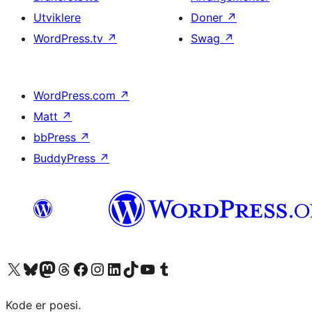
Utviklere
Doner
↗
WordPress.tv
↗
Swag
↗
WordPress.com
↗
Matt
↗
bbPress
↗
BuddyPress
↗
Besøk vår konto på X
Visit our Bluesky account
Besøk vår Mastodon-konto
Visit our Threads account
Besøk vår Facebook-side
Besøk vår Instagram-konto
Besøk vår LinkedIn-konto
Visit our TikTok account
Visit our YouTube channel
Visit our Tumblr account
Kode er poesi.