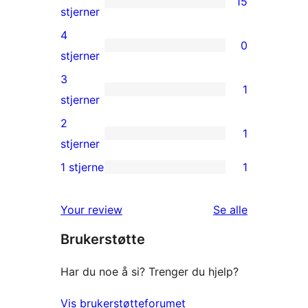
15
15
stjerner
5-
4
0
star
0
stjerner
reviews
4-
3
1
star
1
stjerner
reviews
3-
2
1
star
1
stjerner
review
2-
1 stjerne
1
1
star
1-
review
omtalene
Your review
Se alle
star
Brukerstøtte
review
Har du noe å si? Trenger du hjelp?
Vis brukerstøtteforumet