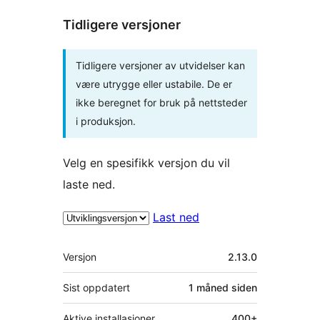
Tidligere versjoner
Tidligere versjoner av utvidelser kan
være utrygge eller ustabile. De er
ikke beregnet for bruk på nettsteder
i produksjon.
Velg en spesifikk versjon du vil
laste ned.
Last ned
Meta
Versjon
2.13.0
Sist oppdatert
1 måned
siden
Aktive installasjoner
400+