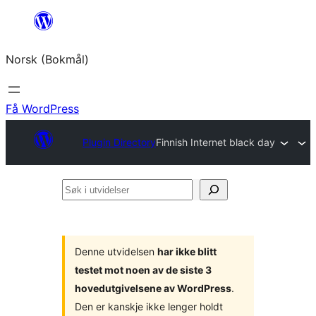
Hopp
til
Norsk (Bokmål)
innhold
Få WordPress
Plugin Directory
Finnish Internet black day
Søk
i
utvidelser
Denne utvidelsen
har ikke blitt
testet mot noen av de siste 3
hovedutgivelsene av WordPress
.
Den er kanskje ikke lenger holdt