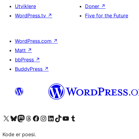
Utviklere
Doner
↗
WordPress.tv
↗
Five for the Future
WordPress.com
↗
Matt
↗
bbPress
↗
BuddyPress
↗
Besøk vår konto på X
Visit our Bluesky account
Besøk vår Mastodon-konto
Visit our Threads account
Besøk vår Facebook-side
Besøk vår Instagram-konto
Besøk vår LinkedIn-konto
Visit our TikTok account
Visit our YouTube channel
Visit our Tumblr account
Kode er poesi.