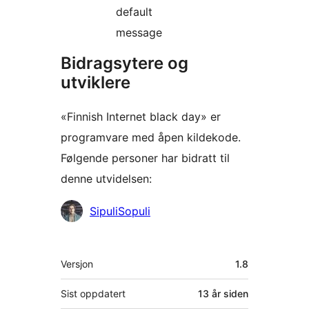
default
message
Bidragsytere og
utviklere
«Finnish Internet black day» er
programvare med åpen kildekode.
Følgende personer har bidratt til
denne utvidelsen:
Bidragsytere
SipuliSopuli
Meta
Versjon
1.8
Sist oppdatert
13 år
siden