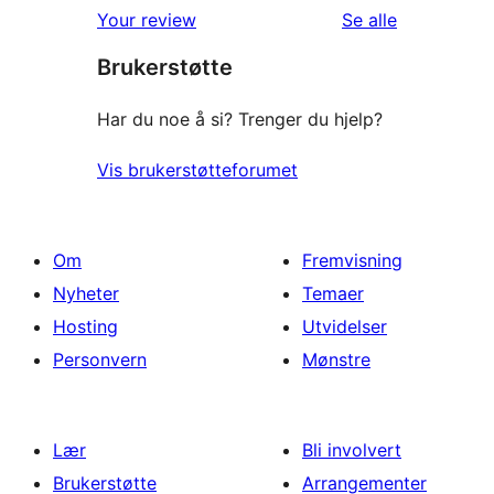
omtalene
Your review
Se alle
Brukerstøtte
Har du noe å si? Trenger du hjelp?
Vis brukerstøtteforumet
Om
Fremvisning
Nyheter
Temaer
Hosting
Utvidelser
Personvern
Mønstre
Lær
Bli involvert
Brukerstøtte
Arrangementer