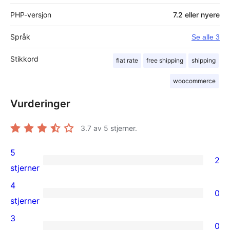
PHP-versjon
7.2 eller nyere
Språk
Se alle 3
Stikkord
flat rate
free shipping
shipping
woocommerce
Vurderinger
3.7
av 5 stjerner.
5
2
2
stjerner
5-
4
0
star
0
stjerner
reviews
4-
3
0