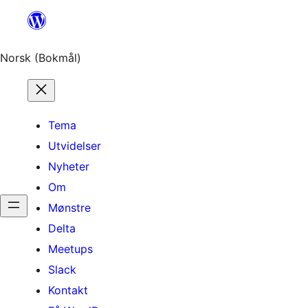
Hopp
til
innhold
Norsk (Bokmål)
Tema
Utvidelser
Nyheter
Om
Mønstre
Delta
Meetups
Slack
Kontakt