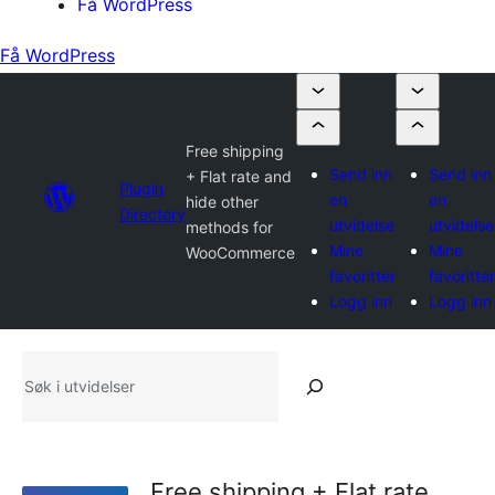
Få WordPress
Få WordPress
Free shipping
Send inn
Send inn
+ Flat rate and
Plugin
en
en
hide other
Directory
utvidelse
utvidelse
methods for
Mine
Mine
WooCommerce
favoritter
favoritter
Logg inn
Logg inn
Søk
i
utvidelser
Free shipping + Flat rate