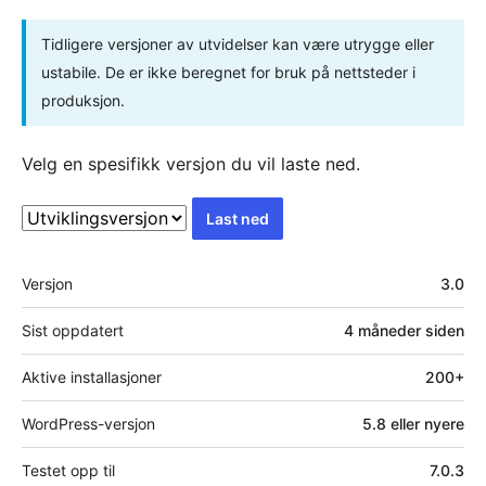
Tidligere versjoner av utvidelser kan være utrygge eller
ustabile. De er ikke beregnet for bruk på nettsteder i
produksjon.
Velg en spesifikk versjon du vil laste ned.
Last ned
Meta
Versjon
3.0
Sist oppdatert
4 måneder
siden
Aktive installasjoner
200+
WordPress-versjon
5.8 eller nyere
Testet opp til
7.0.3