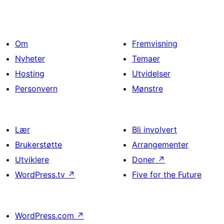
Om
Fremvisning
Nyheter
Temaer
Hosting
Utvidelser
Personvern
Mønstre
Lær
Bli involvert
Brukerstøtte
Arrangementer
Utviklere
Doner
↗
WordPress.tv
↗
Five for the Future
WordPress.com
↗