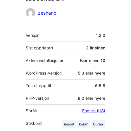
Bidragsytere
zeshanb
Meta
Versjon
1.2.0
Sist oppdatert
2 år
siden
Aktive installasjoner
Færre enn 10
WordPress-versjon
5.3 eller nyere
Testet opp til
6.5.8
PHP-versjon
8.0 eller nyere
Språk
English (US)
Stikkord
import
koran
Quran