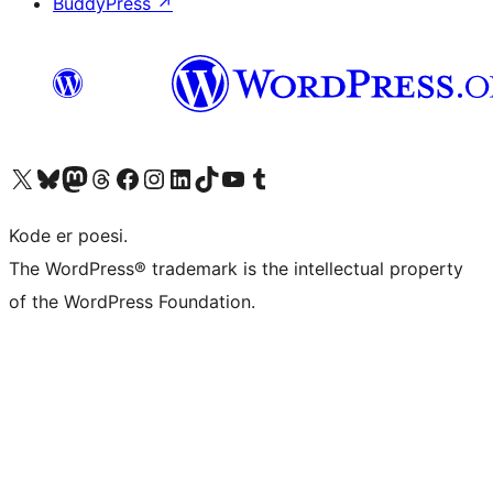
BuddyPress
↗
Besøk vår konto på X
Visit our Bluesky account
Besøk vår Mastodon-konto
Visit our Threads account
Besøk vår Facebook-side
Besøk vår Instagram-konto
Besøk vår LinkedIn-konto
Visit our TikTok account
Visit our YouTube channel
Visit our Tumblr account
Kode er poesi.
The WordPress® trademark is the intellectual property
of the WordPress Foundation.