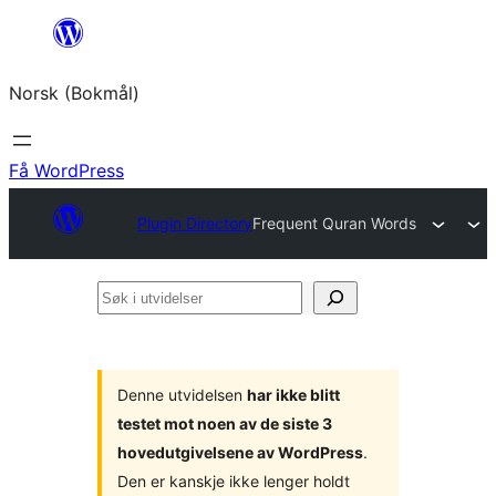
Hopp
til
Norsk (Bokmål)
innhold
Få WordPress
Plugin Directory
Frequent Quran Words
Søk
i
utvidelser
Denne utvidelsen
har ikke blitt
testet mot noen av de siste 3
hovedutgivelsene av WordPress
.
Den er kanskje ikke lenger holdt