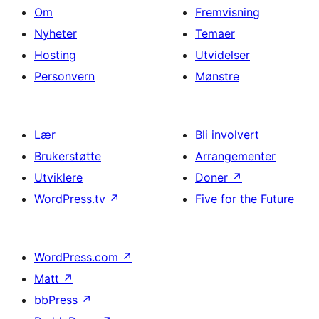
Om
Fremvisning
Nyheter
Temaer
Hosting
Utvidelser
Personvern
Mønstre
Lær
Bli involvert
Brukerstøtte
Arrangementer
Utviklere
Doner
↗
WordPress.tv
↗
Five for the Future
WordPress.com
↗
Matt
↗
bbPress
↗