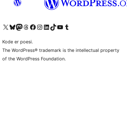
Besøk vår konto på X
Visit our Bluesky account
Besøk vår Mastodon-konto
Visit our Threads account
Besøk vår Facebook-side
Besøk vår Instagram-konto
Besøk vår LinkedIn-konto
Visit our TikTok account
Visit our YouTube channel
Visit our Tumblr account
Kode er poesi.
The WordPress® trademark is the intellectual property
of the WordPress Foundation.