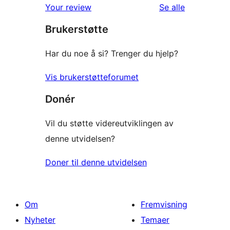
reviews
omtalene
Your review
Se alle
star
Brukerstøtte
reviews
Har du noe å si? Trenger du hjelp?
Vis brukerstøtteforumet
Donér
Vil du støtte videreutviklingen av
denne utvidelsen?
Doner til denne utvidelsen
Om
Fremvisning
Nyheter
Temaer