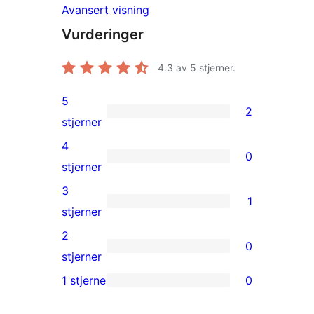
Avansert visning
Vurderinger
4.3
av 5 stjerner.
5
2
2
stjerner
5-
4
0
star
0
stjerner
reviews
4-
3
1
star
1
stjerner
reviews
3-
2
0
star
0
stjerner
review
2-
1 stjerne
0
0
star
1-