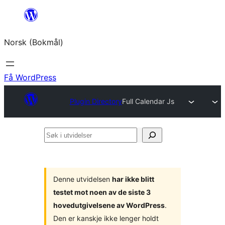
Hopp
til
Norsk (Bokmål)
innhold
Få WordPress
Plugin Directory
Full Calendar Js
Søk
i
utvidelser
Denne utvidelsen
har ikke blitt
testet mot noen av de siste 3
hovedutgivelsene av WordPress
.
Den er kanskje ikke lenger holdt