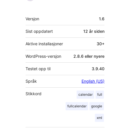
Meta
Versjon
1.6
Sist oppdatert
12 år
siden
Aktive installasjoner
30+
WordPress-versjon
2.8.6 eller nyere
Testet opp til
3.9.40
Språk
English (US)
Stikkord
calendar
full
fullcalendar
google
xml