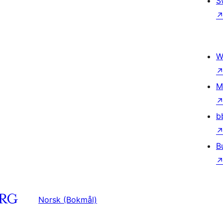
S
W
M
b
B
Norsk (Bokmål)