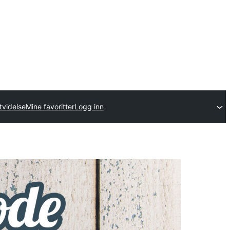
tvidelse
Mine favoritter
Logg inn