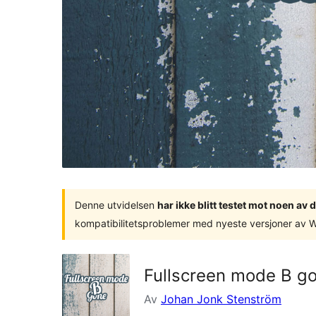
Denne utvidelsen
har ikke blitt testet mot noen a
kompatibilitetsproblemer med nyeste versjoner av 
Fullscreen mode B g
Av
Johan Jonk Stenström