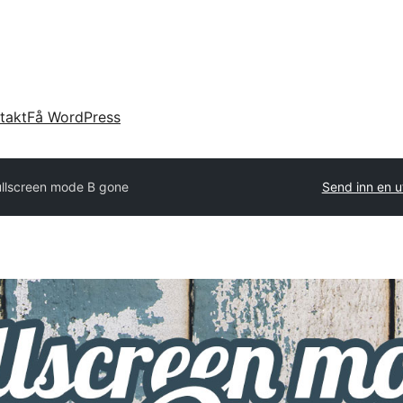
takt
Få WordPress
ullscreen mode B gone
Send inn en u