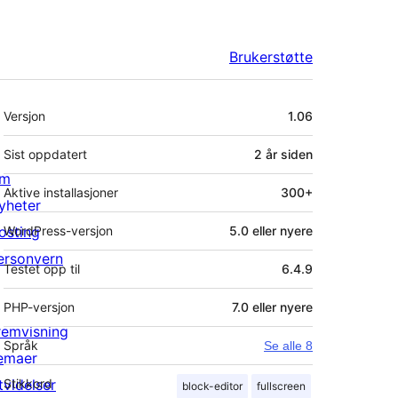
Brukerstøtte
Meta
Versjon
1.06
Sist oppdatert
2 år
siden
m
Aktive installasjoner
300+
yheter
osting
WordPress-versjon
5.0 eller nyere
ersonvern
Testet opp til
6.4.9
PHP-versjon
7.0 eller nyere
remvisning
Språk
Se alle 8
emaer
tvidelser
Stikkord
block-editor
fullscreen