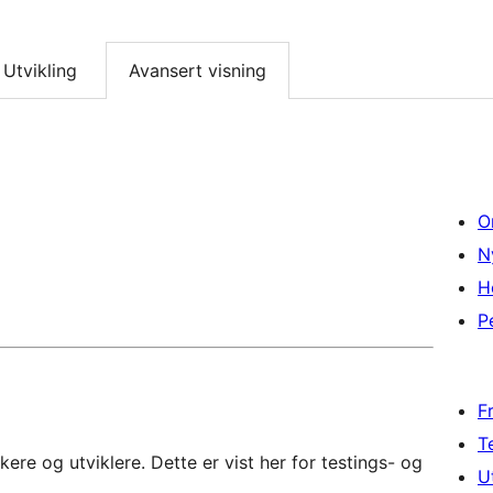
Utvikling
Avansert visning
O
N
H
P
F
T
re og utviklere. Dette er vist her for testings- og
U