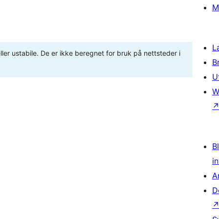
M
L
ler ustabile. De er ikke beregnet for bruk på nettsteder i
B
U
W
Bl
i
A
D