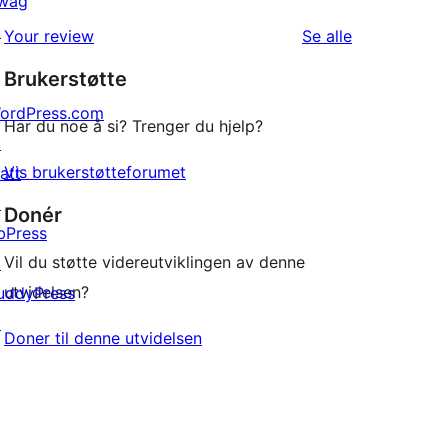
wag
1-
reviews
↗
omtalene
Your review
Se alle
star
Brukerstøtte
reviews
ordPress.com
Har du noe å si? Trenger du hjelp?
↗
Vis brukerstøtteforumet
att
↗
Donér
bPress
Vil du støtte videreutviklingen av denne
↗
utvidelsen?
uddyPress
↗
Doner til denne utvidelsen