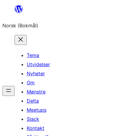
Hopp
til
Norsk (Bokmål)
innhold
Tema
Utvidelser
Nyheter
Om
Mønstre
Delta
Meetups
Slack
Kontakt