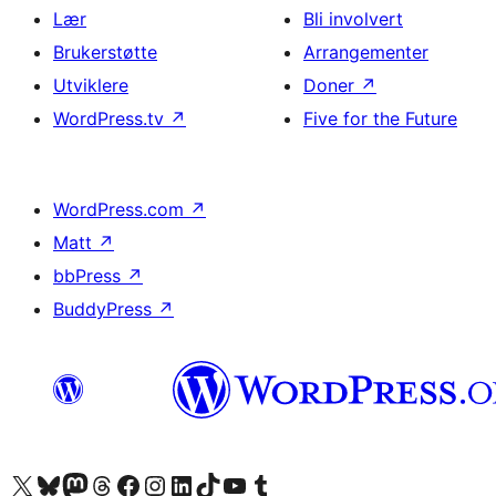
Lær
Bli involvert
Brukerstøtte
Arrangementer
Utviklere
Doner
↗
WordPress.tv
↗
Five for the Future
WordPress.com
↗
Matt
↗
bbPress
↗
BuddyPress
↗
Besøk vår konto på X
Visit our Bluesky account
Besøk vår Mastodon-konto
Visit our Threads account
Besøk vår Facebook-side
Besøk vår Instagram-konto
Besøk vår LinkedIn-konto
Visit our TikTok account
Visit our YouTube channel
Visit our Tumblr account