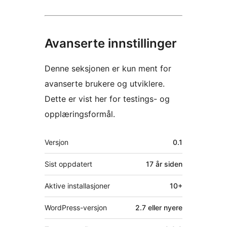
Avanserte innstillinger
Denne seksjonen er kun ment for
avanserte brukere og utviklere.
Dette er vist her for testings- og
opplæringsformål.
Meta
Versjon
0.1
Sist oppdatert
17 år
siden
Aktive installasjoner
10+
WordPress-versjon
2.7 eller nyere