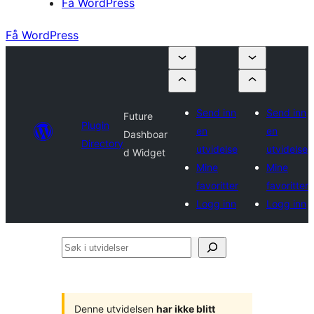
Få WordPress
Få WordPress
Send inn
Send inn
Future
Plugin
en
en
Dashboar
Directory
utvidelse
utvidelse
d Widget
Mine
Mine
favoritter
favoritter
Logg inn
Logg inn
Søk
i
utvidelser
Denne utvidelsen
har ikke blitt