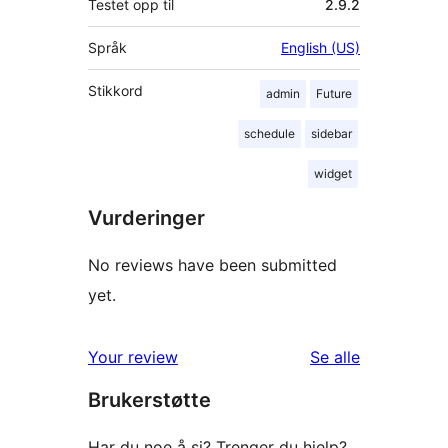
Testet opp til
2.9.2
Språk
English (US)
Stikkord
admin
Future
schedule
sidebar
widget
Vurderinger
No reviews have been submitted
yet.
omtalene
Your review
Se alle
Brukerstøtte
Har du noe å si? Trenger du hjelp?