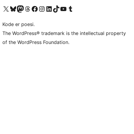
Besøk vår konto på X
Visit our Bluesky account
Besøk vår Mastodon-konto
Visit our Threads account
Besøk vår Facebook-side
Besøk vår Instagram-konto
Besøk vår LinkedIn-konto
Visit our TikTok account
Visit our YouTube channel
Visit our Tumblr account
Kode er poesi.
The WordPress® trademark is the intellectual property
of the WordPress Foundation.