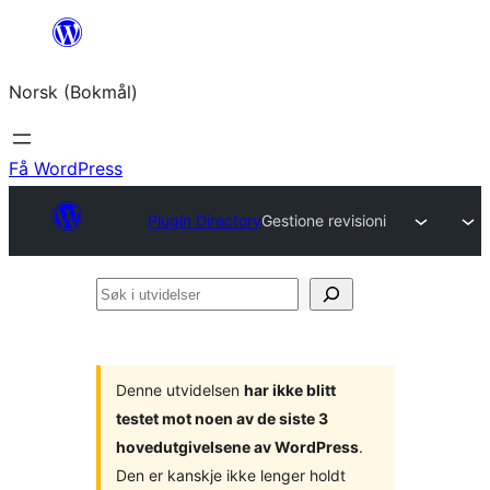
Hopp
til
Norsk (Bokmål)
innhold
Få WordPress
Plugin Directory
Gestione revisioni
Søk
i
utvidelser
Denne utvidelsen
har ikke blitt
testet mot noen av de siste 3
hovedutgivelsene av WordPress
.
Den er kanskje ikke lenger holdt