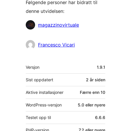
Følgende personer har bidratt til
denne utvidelsen:
Bidragsytere
magazzinovirtuale
Francesco Vicari
Meta
Versjon
1.9.1
Sist oppdatert
2 år
siden
Aktive installasjoner
Færre enn 10
WordPress-versjon
5.0 eller nyere
Testet opp til
6.6.6
PHP-versjon
7.2 eller nyere