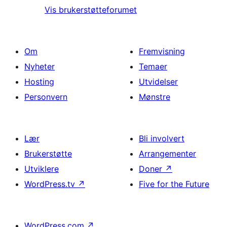
Vis brukerstøtteforumet
Om
Fremvisning
Nyheter
Temaer
Hosting
Utvidelser
Personvern
Mønstre
Lær
Bli involvert
Brukerstøtte
Arrangementer
Utviklere
Doner
↗
WordPress.tv
↗
Five for the Future
WordPress.com
↗