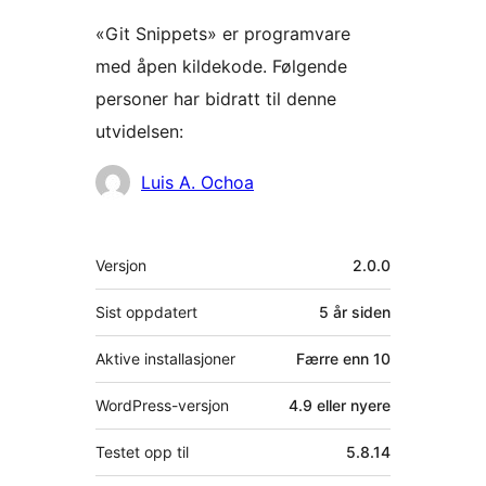
«Git Snippets» er programvare
med åpen kildekode. Følgende
personer har bidratt til denne
utvidelsen:
Bidragsytere
Luis A. Ochoa
Meta
Versjon
2.0.0
Sist oppdatert
5 år
siden
Aktive installasjoner
Færre enn 10
WordPress-versjon
4.9 eller nyere
Testet opp til
5.8.14