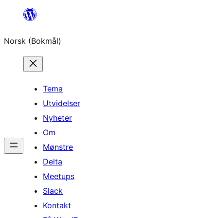
Hopp
til
Norsk (Bokmål)
innhold
Tema
Utvidelser
Nyheter
Om
Mønstre
Delta
Meetups
Slack
Kontakt