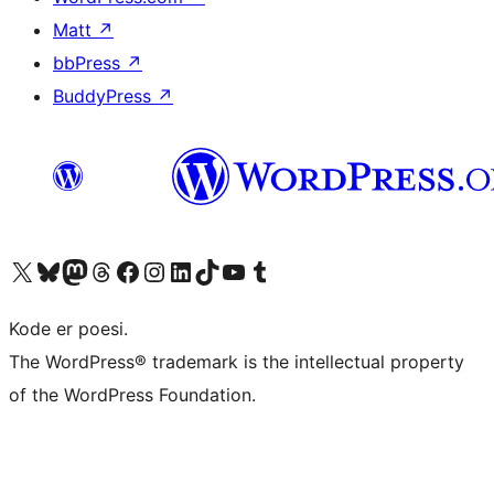
Matt
↗
bbPress
↗
BuddyPress
↗
Besøk vår konto på X
Visit our Bluesky account
Besøk vår Mastodon-konto
Visit our Threads account
Besøk vår Facebook-side
Besøk vår Instagram-konto
Besøk vår LinkedIn-konto
Visit our TikTok account
Visit our YouTube channel
Visit our Tumblr account
Kode er poesi.
The WordPress® trademark is the intellectual property
of the WordPress Foundation.