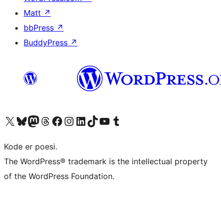
Matt
↗
bbPress
↗
BuddyPress
↗
Besøk vår konto på X
Visit our Bluesky account
Besøk vår Mastodon-konto
Visit our Threads account
Besøk vår Facebook-side
Besøk vår Instagram-konto
Besøk vår LinkedIn-konto
Visit our TikTok account
Visit our YouTube channel
Visit our Tumblr account
Kode er poesi.
The WordPress® trademark is the intellectual property
of the WordPress Foundation.