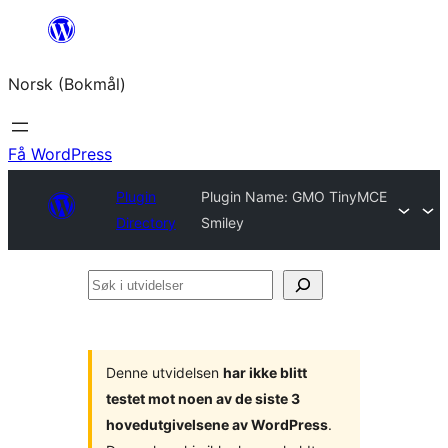
Hopp
til
Norsk (Bokmål)
innhold
Få WordPress
Plugin
Plugin Name: GMO TinyMCE
Directory
Smiley
Søk
i
utvidelser
Denne utvidelsen
har ikke blitt
testet mot noen av de siste 3
hovedutgivelsene av WordPress
.