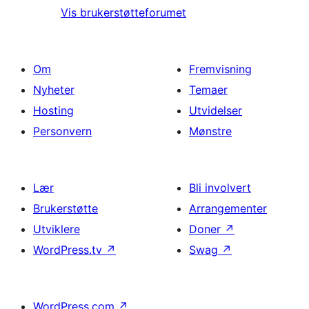
Vis brukerstøtteforumet
Om
Fremvisning
Nyheter
Temaer
Hosting
Utvidelser
Personvern
Mønstre
Lær
Bli involvert
Brukerstøtte
Arrangementer
Utviklere
Doner
↗
WordPress.tv
↗
Swag
↗
WordPress.com
↗