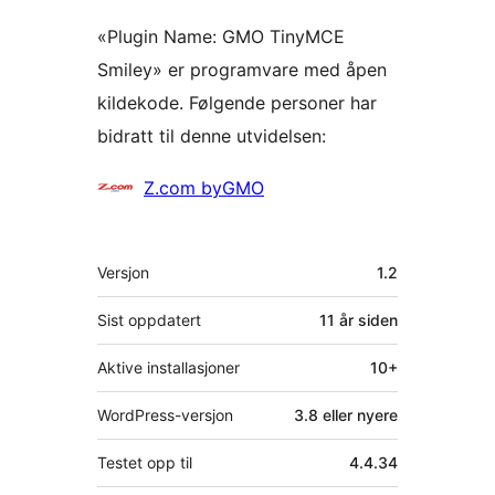
«Plugin Name: GMO TinyMCE
Smiley» er programvare med åpen
kildekode. Følgende personer har
bidratt til denne utvidelsen:
Bidragsytere
Z.com byGMO
Meta
Versjon
1.2
Sist oppdatert
11 år
siden
Aktive installasjoner
10+
WordPress-versjon
3.8 eller nyere
Testet opp til
4.4.34