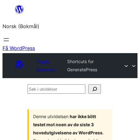
Hopp
til
Norsk (Bokmål)
innhold
Få WordPress
Plugin
Shortcuts for
Directory
GeneratePress
Søk
i
utvidelser
Denne utvidelsen
har ikke blitt
testet mot noen av de siste 3
hovedutgivelsene av WordPress
.