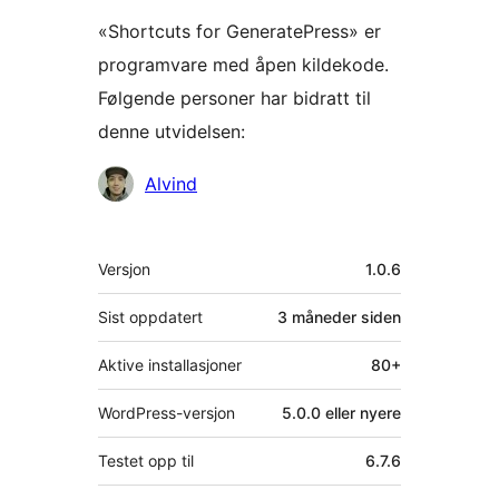
«Shortcuts for GeneratePress» er
programvare med åpen kildekode.
Følgende personer har bidratt til
denne utvidelsen:
Bidragsytere
Alvind
Meta
Versjon
1.0.6
Sist oppdatert
3 måneder
siden
Aktive installasjoner
80+
WordPress-versjon
5.0.0 eller nyere
Testet opp til
6.7.6