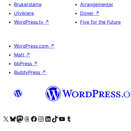
Brukerstøtte
Arrangementer
Utviklere
Doner
↗
WordPress.tv
↗
Five for the Future
WordPress.com
↗
Matt
↗
bbPress
↗
BuddyPress
↗
Besøk vår konto på X
Visit our Bluesky account
Besøk vår Mastodon-konto
Visit our Threads account
Besøk vår Facebook-side
Besøk vår Instagram-konto
Besøk vår LinkedIn-konto
Visit our TikTok account
Visit our YouTube channel
Visit our Tumblr account