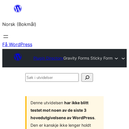
Hopp
til
Norsk (Bokmål)
innhold
Få WordPress
Plugin Directory
Gravity Forms Sticky Form
Søk
i
utvidelser
Denne utvidelsen
har ikke blitt
testet mot noen av de siste 3
hovedutgivelsene av WordPress
.
Den er kanskje ikke lenger holdt