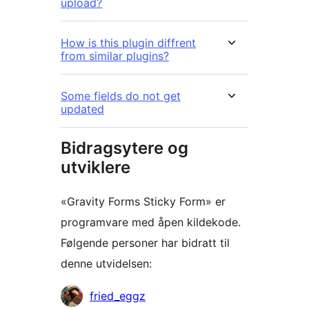
upload?
How is this plugin diffrent
from similar plugins?
Some fields do not get
updated
Bidragsytere og
utviklere
«Gravity Forms Sticky Form» er
programvare med åpen kildekode.
Følgende personer har bidratt til
denne utvidelsen:
Bidragsytere
fried_eggz