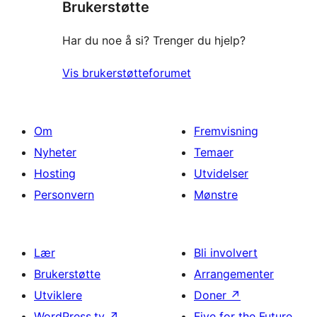
Brukerstøtte
reviews
Har du noe å si? Trenger du hjelp?
Vis brukerstøtteforumet
Om
Fremvisning
Nyheter
Temaer
Hosting
Utvidelser
Personvern
Mønstre
Lær
Bli involvert
Brukerstøtte
Arrangementer
Utviklere
Doner
↗
WordPress.tv
↗
Five for the Future