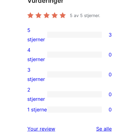
Vurderinger
5
av 5 stjerner.
5
3
3
stjerner
5-
4
0
star
0
stjerner
reviews
4-
3
0
star
0
stjerner
reviews
3-
2
0
star
0
stjerner
reviews
2-
1 stjerne
0
0
star
1-
reviews
omtalene
Your review
Se alle
star