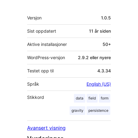
Meta
Versjon
1.0.5
Sist oppdatert
11 år
siden
Aktive installasjoner
50+
WordPress-versjon
2.9.2 eller nyere
Testet opp til
4.3.34
Språk
English (US)
Stikkord
data
field
form
gravity
persistence
Avansert visning