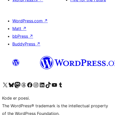
WordPress.com
↗
Matt
↗
bbPress
↗
BuddyPress
↗
Besøk vår konto på X
Visit our Bluesky account
Besøk vår Mastodon-konto
Visit our Threads account
Besøk vår Facebook-side
Besøk vår Instagram-konto
Besøk vår LinkedIn-konto
Visit our TikTok account
Visit our YouTube channel
Visit our Tumblr account
Kode er poesi.
The WordPress® trademark is the intellectual property
of the WordPress Foundation.