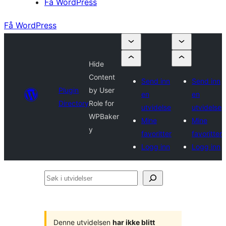
Få WordPress
Få WordPress
Hide
Content
Send inn
Send inn
Plugin
by User
en
en
Directory
Role for
utvidelse
utvidelse
WPBaker
Mine
Mine
y
favoritter
favoritter
Logg inn
Logg inn
Søk
i
utvidelser
Denne utvidelsen
har ikke blitt