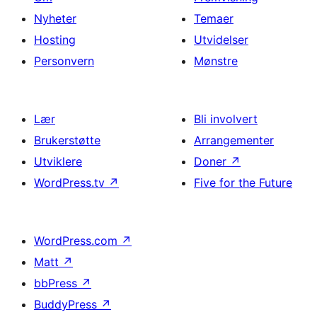
Nyheter
Temaer
Hosting
Utvidelser
Personvern
Mønstre
Lær
Bli involvert
Brukerstøtte
Arrangementer
Utviklere
Doner
↗
WordPress.tv
↗
Five for the Future
WordPress.com
↗
Matt
↗
bbPress
↗
BuddyPress
↗