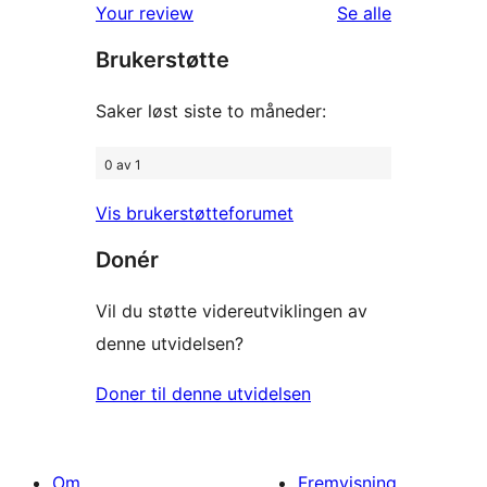
reviews
omtalene
Your review
Se alle
star
Brukerstøtte
reviews
Saker løst siste to måneder:
0 av 1
Vis brukerstøtteforumet
Donér
Vil du støtte videreutviklingen av
denne utvidelsen?
Doner til denne utvidelsen
Om
Fremvisning