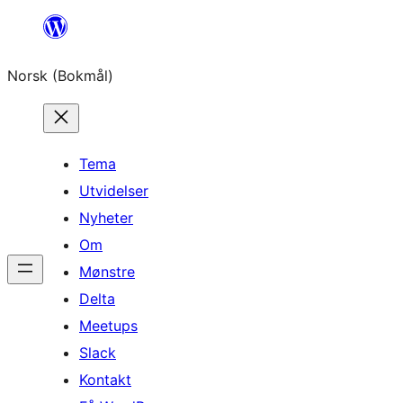
Hopp
til
Norsk (Bokmål)
innhold
Tema
Utvidelser
Nyheter
Om
Mønstre
Delta
Meetups
Slack
Kontakt