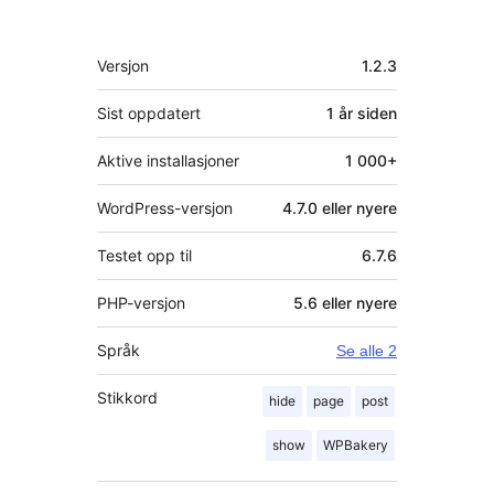
Meta
Versjon
1.2.3
Sist oppdatert
1 år
siden
Aktive installasjoner
1 000+
WordPress-versjon
4.7.0 eller nyere
Testet opp til
6.7.6
PHP-versjon
5.6 eller nyere
Språk
Se alle 2
Stikkord
hide
page
post
show
WPBakery