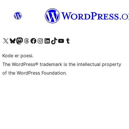
Besøk vår konto på X
Visit our Bluesky account
Besøk vår Mastodon-konto
Visit our Threads account
Besøk vår Facebook-side
Besøk vår Instagram-konto
Besøk vår LinkedIn-konto
Visit our TikTok account
Visit our YouTube channel
Visit our Tumblr account
Kode er poesi.
The WordPress® trademark is the intellectual property
of the WordPress Foundation.