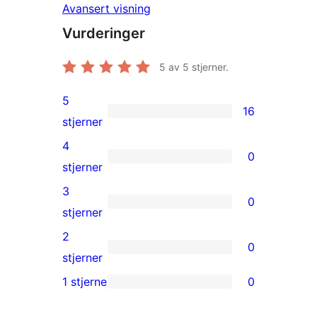
Avansert visning
Vurderinger
5
av 5 stjerner.
5
16
16
stjerner
5-
4
0
star
0
stjerner
reviews
4-
3
0
star
0
stjerner
reviews
3-
2
0
star
0
stjerner
reviews
2-
1 stjerne
0
0
star
1-